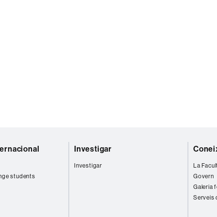
ternacional
Investigar
Coneix
Investigar
La Facul
nge students
Govern
Galeria 
Serveis 