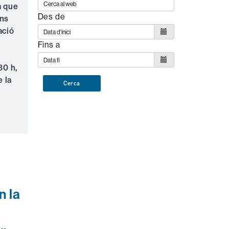
a que
Des de
ons
ació
Fins a
30 h,
 la
Cerca
n la