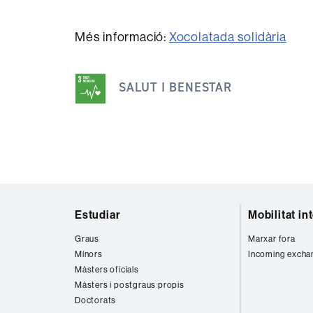
Més informació:
Xocolatada solidària
Aquesta
notícia
SALUT I BENESTAR
s'emmarca
dins
dels
següents
ODS
Mapa
Estudiar
Mobilitat in
web
Graus
Marxar fora
Mínors
Incoming excha
Màsters oficials
Màsters i postgraus propis
Doctorats