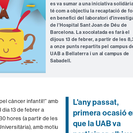
es va sumar a una iniciativa solidàri
té com a objectiu la recaptació de f
en benefici del laboratori d'investig
de l'Hospital Sant Joan de Déu de
Barcelona. La xocolatada es farà el
dijous 13 de febrer, a partir de les 8,
a onze punts repartits pel campus de
UAB a Bellaterra i un al campus de
Sabadell.
L'any passat,
el càncer infantil!” amb
 dia 13 de febrer a
primera ocasió e
0 hores (a partir de les
que la UAB va
 Universitària), amb motiu