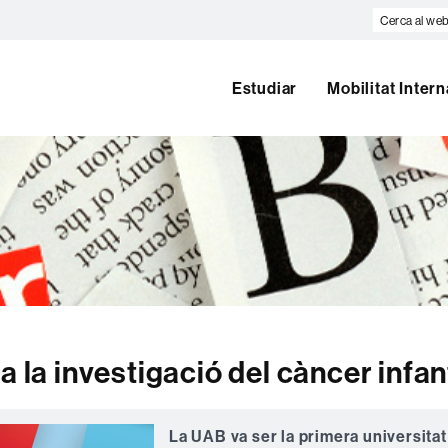
Cerca
al
web
Estudiar
Mobilitat Inter
a la investigació del càncer infant
La UAB va ser la primera universita