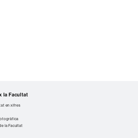
 la Facultat
tat en xifres
fotogràfica
de la Facultat