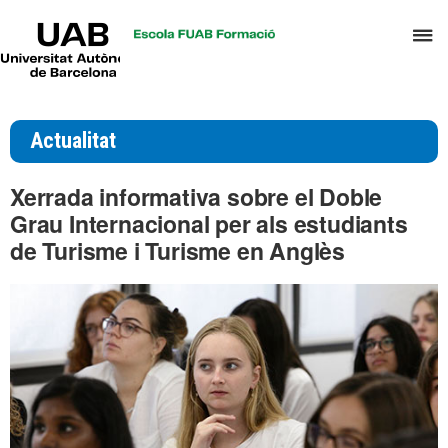
UAB
P
Universitat
Autònoma
p
de
d
Barcelona
el
Actualitat
m
d
Xerrada informativa sobre el Doble
T
Grau Internacional per als estudiants
i
de Turisme i Turisme en Anglès
D
H