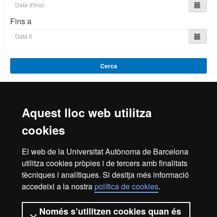
Fins a
Cerca
Aquest lloc web utilitza
Reconeixement internacional de l'excel·lència
cookies
HR
El web de la Universitat Autònoma de Barcelona
utilitza cookies pròpies i de tercers amb finalitats
Excell
tècniques i analítiques. Si desitja més informació
Inici
Avís legal
Política de privacitat
accedeixi a la nostra
política de cookies
.
Protecció de dades
Sobre el web
Només s’utilitzen cookies quan és
Som una universitat capdavantera que imparteix una