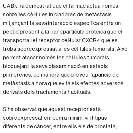
UAB), ha demostrat que el fàrmac actua només
sobre les cèl·lules iniciadores de metàstasis
mitjançant la seva interacció específica entre un
pèptid present a la nanopartícula proteica que el
transporta i el receptor cel·lular CXCR4 que es
troba sobreexpressat a les cèl·lules tumorals. Això
permet atacar només les cèl·lules tumorals,
bloquejant la seva disseminació en estadis
primerencs, de manera que preveu l'aparició de
metàstasis alhora que evita els efectes adversos
derivats dels tractaments habituals.
S'ha observat que aquest receptor està
sobreexpressat en, com a mínim, vint tipus
diferents de càncer, entre ells els de pròstata,