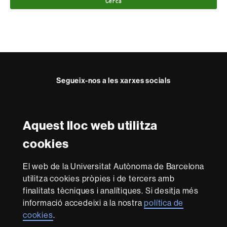
Cerca
Segueix-nos a les xarxes socials
Twitter
Instagram
Aquest lloc web utilitza
Reconeixement internacional de l'excel·lència
cookies
HR
Excellence
El web de la Universitat Autònoma de Barcelona
in
utilitza cookies pròpies i de tercers amb
Research
Amb el finançament de
-
finalitats tècniques i analítiques. Si desitja més
Euraxess
informació accedeixi a la nostra
política de
cookies
.