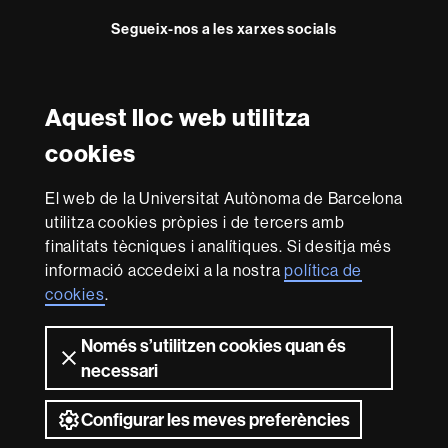
Segueix-nos a les xarxes socials
Twitter
Instagram
Aquest lloc web utilitza
Reconeixement internacional de l'excel·lència
cookies
HR
Excellence
El web de la Universitat Autònoma de Barcelona
in
utilitza cookies pròpies i de tercers amb
Research
Amb el finançament de
-
finalitats tècniques i analítiques. Si desitja més
Euraxess
informació accedeixi a la nostra
política de
cookies
.
Sobre
Només s’utilitzen cookies quan és
aquest
necessari
web
Avís legal
Protecció de dades
Sobre el
web
Accessibilitat web
Mapa del web UAB
Configurar les meves preferències