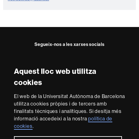
e
Segueix-nos a les xarxes socials
Instagram
Twitter
Facebook
Youtube
LinkedIn
FFL
FFL
FFL
FFL
UAB
Aquest lloc web utilitza
Reconeixement internacional de l'excel·lència
cookies
HR
Excellence
El web de la Universitat Autònoma de Barcelona
in
utilitza cookies pròpies i de tercers amb
Research
-
Amb el finançament de
finalitats tècniques i analítiques. Si desitja més
Euraxess
informació accedeixi a la nostra
política de
cookies
.
Sobre