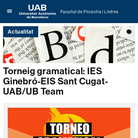
Facultat de Filosofia i Lletres
Prem
UAB
per
Universitat
desplegar
Actualitat
Autònoma
el
de
menú
Barcelona
de
Facultat
de
Filosofia
Torneig gramatical: IES
i
Lletres
Ginebró-EIS Sant Cugat-
UAB/UB Team