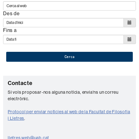
Des de
Fins a
Cerca
C
Contacte
o
Si vols proposar-nos alguna notícia, envia'ns un correu
electrònic.
n
t
Protocol per enviar notícies al web de la Facultat de Filosofia
a
i Lletres
.
c
t
lletres.web@uab.cat