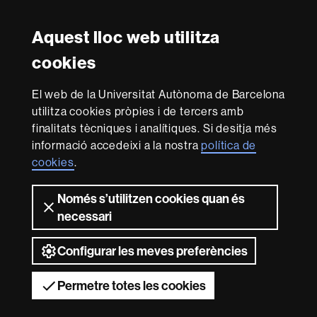
Twitter
YouTube
Instagram
LinkedIn
Facultat
UAB
Aquest lloc web utilitza
Reconeixement internacional de l'excel·lència
Dret
cookies
HR
Excellence
El web de la Universitat Autònoma de Barcelona
in
utilitza cookies pròpies i de tercers amb
Research
Amb el finançament de
-
finalitats tècniques i analítiques. Si desitja més
Euraxess
informació accedeixi a la nostra
política de
cookies
.
Sobre
Només s’utilitzen cookies quan és
aquest
necessari
web
Avís legal
Protecció de dades
Sobre el
web
Accessibilitat web
Mapa del web UAB
Configurar les meves preferències
2026 Universitat Autònoma de Barcelona
Permetre totes les cookies