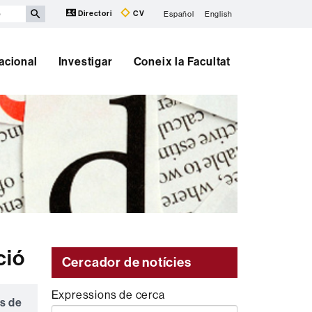
Directori
CV
Español
English
nacional
Investigar
Coneix la Facultat
ció
Cercador de notícies
Expressions de cerca
es de