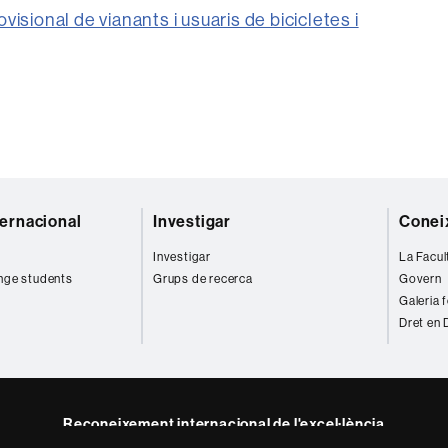
visional de vianants i usuaris de bicicletes i
ternacional
Investigar
Coneix
Investigar
La Facul
nge students
Grups de recerca
Govern
Galeria 
Dret en 
Reconeixement internacional de l'excel·lència