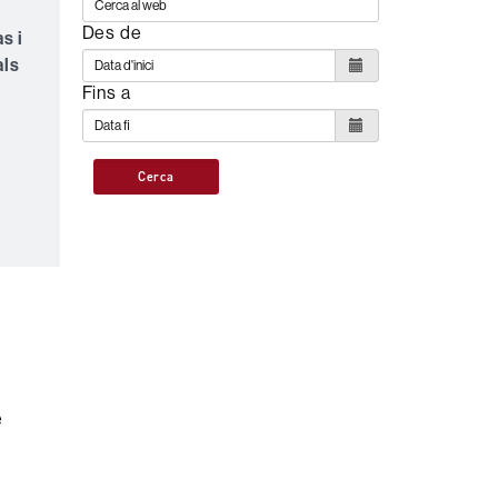
Des de
s i
als
Fins a
Cerca
e