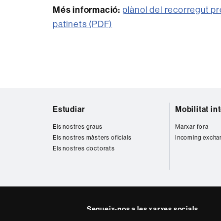
Més informació:
plànol del recorregut pro
patinets (PDF)
Mapa
Estudiar
Mobilitat in
web
Els nostres graus
Marxar fora
Els nostres màsters oficials
Incoming excha
Els nostres doctorats
Segueix-nos a les xarxes socials