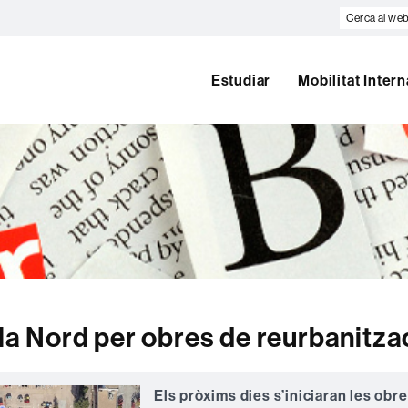
Cerca
al
web
Estudiar
Mobilitat Inter
bla Nord per obres de reurbanitza
Els pròxims dies s’iniciaran les obr