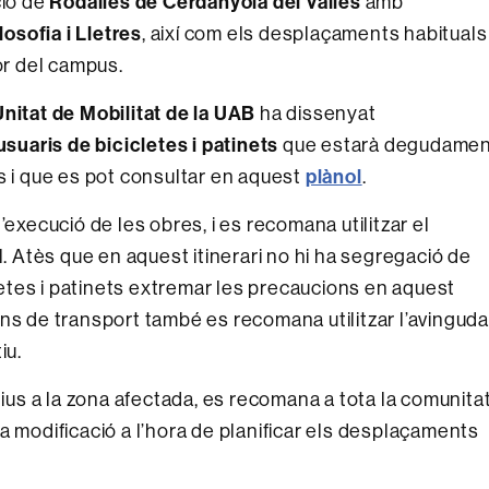
Rodalies de Cerdanyola del Vallés
ció de
amb
losofia i Lletres
, així com els desplaçaments habituals
or del campus.
Unitat de Mobilitat de la UAB
ha dissenyat
usuaris de bicicletes i patinets
que estarà degudame
plànol
s i que es pot consultar en aquest
.
’execució de les obres, i es recomana utilitzar el
l. Atès que en aquest itinerari no hi ha segregació de
cletes i patinets extremar les precaucions en aquest
ns de transport també es recomana utilitzar l’avinguda
iu.
tius a la zona afectada, es recomana a tota la comunita
a modificació a l’hora de planificar els desplaçaments