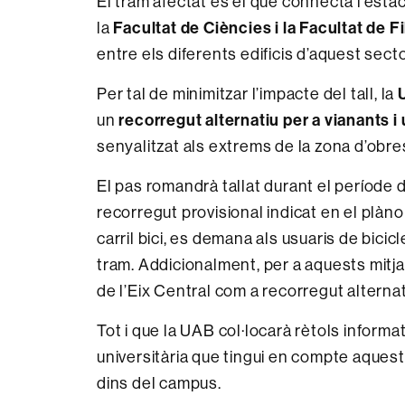
El tram afectat és el que connecta l’esta
Facultat de Ciències i la Facultat de Fi
la
entre els diferents edificis d’aquest sect
Per tal de minimitzar l’impacte del tall, la
recorregut alternatiu per a vianants i 
un
senyalitzat als extrems de la zona d’obre
El pas romandrà tallat durant el període d
recorregut provisional indicat en el plàno
carril bici, es demana als usuaris de bici
tram. Addicionalment, per a aquests mitja
de l’Eix Central com a recorregut alternat
Tot i que la UAB col·locarà rètols informa
universitària que tingui en compte aquest
dins del campus.