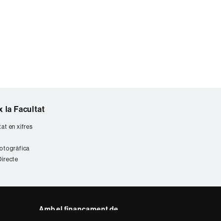
 la Facultat
tat en xifres
fotogràfica
Directe
Amb el finançament de