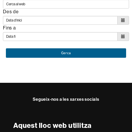
Des de
Fins a
Cerca
Segueix-nos a les xarxes socials
Twitter
Facebook
Instagram
Youtube
Aquest lloc web utilitza
Reconeixement internacional de l'excel·lència