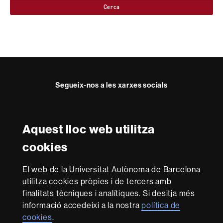
Cerca
Segueix-nos a les xarxes socials
Twitter
YouTube
Instagram
LinkedIn
Facultat
UAB
Aquest lloc web utilitza
Reconeixement internacional de l'excel·lència
Dret
cookies
HR
Excellence
El web de la Universitat Autònoma de Barcelona
in
utilitza cookies pròpies i de tercers amb
Research
Amb el finançament de
-
finalitats tècniques i analítiques. Si desitja més
Euraxess
informació accedeixi a la nostra
política de
cookies
.