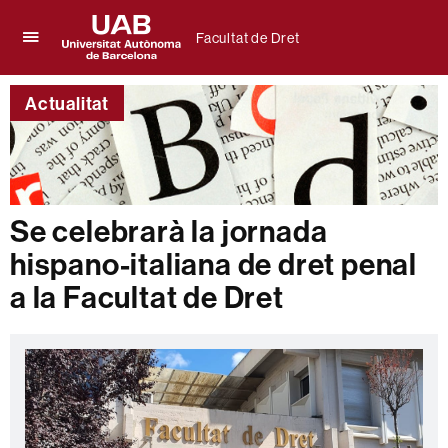
Facultat de Dret
Prem
UAB
per
Universitat
desplegar
Actualitat
Autònoma
el
de
menú
Barcelona
de
Facultat
de
Dret
Se celebrarà la jornada
hispano-italiana de dret penal
a la Facultat de Dret