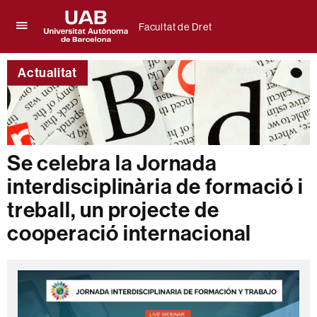
Facultat de Dret
Prem
UAB
per
Universitat
desplegar
Actualitat
Autònoma
el
de
menú
Barcelona
de
Facultat
de
Dret
Se celebra la Jornada
interdisciplinària de formació i
treball, un projecte de
cooperació internacional