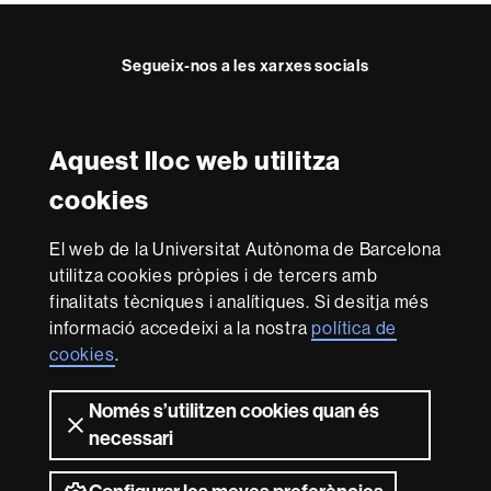
Segueix-nos a les xarxes socials
Twitter
YouTube
Instagram
LinkedIn
Facultat
UAB
Aquest lloc web utilitza
Reconeixement internacional de l'excel·lència
Dret
cookies
HR
Excellence
El web de la Universitat Autònoma de Barcelona
in
Research
utilitza cookies pròpies i de tercers amb
-
Amb el finançament de
finalitats tècniques i analítiques. Si desitja més
Euraxess
informació accedeixi a la nostra
política de
cookies
.
Sobre
Només s’utilitzen cookies quan és
aquest
necessari
web
Avís legal
Protecció de dades
Sobre el
web
Accessibilitat web
Mapa del web UAB