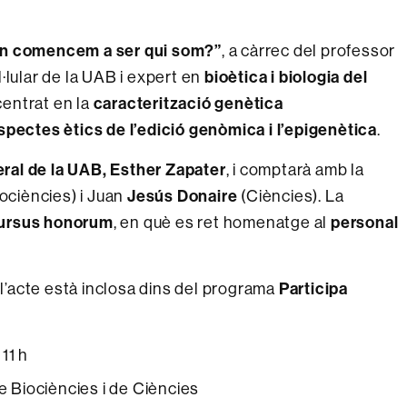
n comencem a ser qui som?”
, a càrrec del professor
l·lular de la UAB i expert en
bioètica i biologia del
centrat en la
caracterització genètica
spectes ètics de l’edició genòmica i l’epigenètica
.
ral de la UAB, Esther Zapater
, i comptarà amb la
iociències) i Juan
Jesús Donaire
(Ciències). La
ursus honorum
, en què es ret homenatge al
personal
 l’acte està inclosa dins del programa
Participa
 11 h
de Biociències i de Ciències