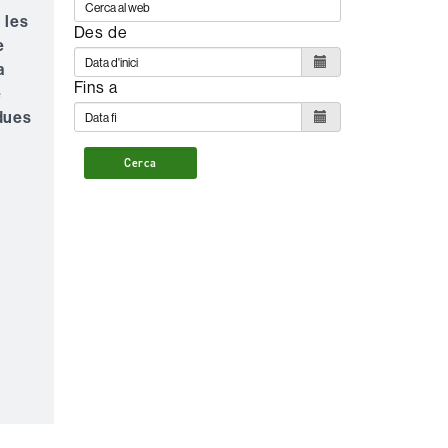
 les
Des de
e
a
Fins a
e
bdues
Cerca