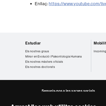
Enllaç:
https://www.youtube.com/l
Mapa
Estudiar
Mobili
web
Els nostres graus
Incoming
Mínor en Evolució i Paleontologia Humana
Els nostres màsters oficials
Els nostres doctorats
Segueix-nos a les xarxes socials
Twitter
Instagra