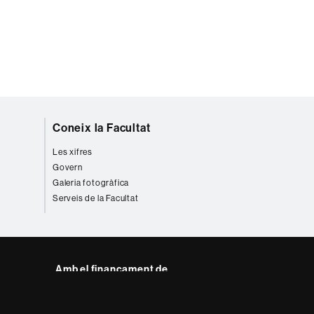
Coneix la Facultat
Les xifres
Govern
Galeria fotogràfica
Serveis de la Facultat
Amb el finançament de