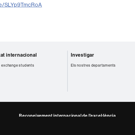
ive/SLYp9TmcRoA
tat internacional
Investigar
 exchange students
Els nostres departaments
Reconeixement internacional de l'excel·lència
HR
m
Excellence