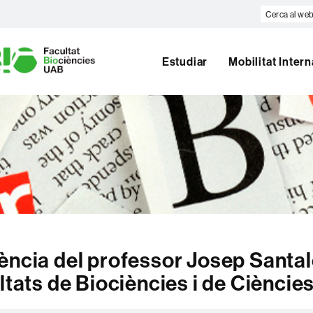
Cerca
al
U
web
A
Estudiar
Mobilitat Inter
B
ència del professor Josep Santa
ltats de Biociències i de Cièncie