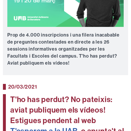
Prop de 4.000 inscripcions i una filera inacabable
de preguntes contestades en directe a les 26
sessions informatives organitzades per les
Facultats i Escoles del campus. T'ho has perdut?
Aviat publiquem els vídeos!
20/03/2021
T'ho has perdut? No pateixis:
aviat publiquem els vídeos!
Estigues pendent al web
T'esperem a la UAB
, o apunta't al