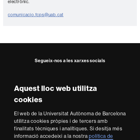
electrònic.
n
t
comunicacio.fcps@uab.cat
a
c
t
e
Segueix-nos a les xarxes socials
Twitter
YouTube
Instagram
Aquest lloc web utilitza
Reconeixement internacional de l'excel·lència
cookies
HR
Excellence
El web de la Universitat Autònoma de Barcelona
in
utilitza cookies pròpies i de tercers amb
Research
Amb el finançament de
-
finalitats tècniques i analítiques. Si desitja més
Euraxess
informació accedeixi a la nostra
política de