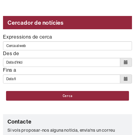
Cercador de notícies
Expressions de cerca
Des de
Fins a
Cerca
C
Contacte
o
Si vols proposar-nos alguna notícia, envia'ns un correu