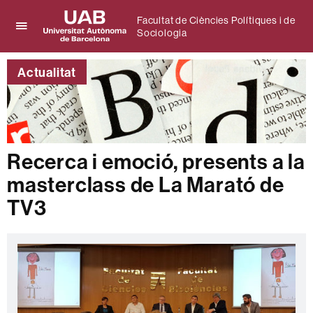
Facultat de Ciències Polítiques i de
Sociologia
Prem
UAB
per
Universitat
desplegar
Actualitat
Autònoma
el
de
menú
Barcelona
de
Facultat
de
Ciències
Recerca i emoció, presents a la
Polítiques
masterclass de La Marató de
i
de
TV3
Sociologia