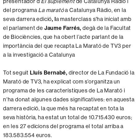
presentador d'
El suplement
de Catalunya Ràdio i
del programa
La marató
a Catalunya Ràdio, en la
seva darrera edició
, l
a masterclass s'ha iniciat amb
el parlament de
Jaume Farrés,
degà de la Facultat
de Biociències, que ha obert l’acte parlant de la
importància del que recapta La Marató de TV3 per
a la investigació a Catalunya
Tot seguit
Lluís Bernabé,
director de La Fundació la
Marató de TV3, ha explicat com s'organitza un
programa de les característiques de La Marató i
n'ha donat algunes dades significatives: en aquesta
darrera edició, la que més ha recaptat en tota la
seva història, ha estat un total de 10.715.430 euros;
en les 27 edicions del programa el total arriba a
183.583.554 euros.