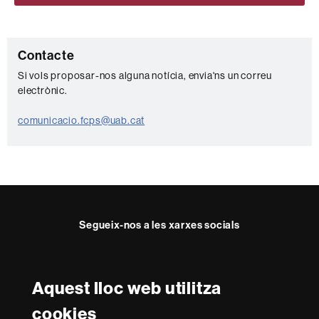
C
Contacte
o
Si vols proposar-nos alguna notícia, envia'ns un correu
electrònic.
n
t
comunicacio.fcps@uab.cat
a
c
t
e
Segueix-nos a les xarxes socials
Twitter
YouTube
Instagram
Aquest lloc web utilitza
Reconeixement internacional de l'excel·lència
cookies