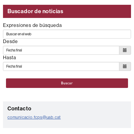
Buscador de noticias
Expresiones de búsqueda
Desde
Hasta
Buscar
C
Contacto
o
comunicacio.fcps@uab.cat
n