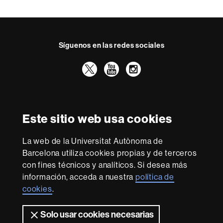
t
a
c
t
Síguenos en las redes sociales
o
Twitter
YouTube
Instagram
Reconocimiento internacional de la excelencia
HR
Este sitio web usa cookies
Excellence
in
Research
La web de la Universitat Autònoma de
-
Con la financiación de
Barcelona utiliza cookies propias y de terceros
Euraxess
con fines técnicos y analíticos. Si desea más
información, acceda a nuestra
política de
cookies
.
Sobre
esta
Solo usar cookies necesarias
web
Aviso legal
Protección de datos
Sobre el