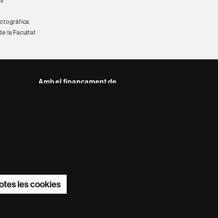
es
fotogràfica
de la Facultat
Amb el finançament de
del web UAB
otes les cookies