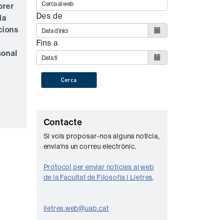
brer
Des de
la
cions
Fins a
sonal
Cerca
C
Contacte
o
Si vols proposar-nos alguna notícia,
envia'ns un correu electrònic.
n
t
Protocol per enviar notícies al web
a
de la Facultat de Filosofia i Lletres
.
c
t
lletres.web@uab.cat