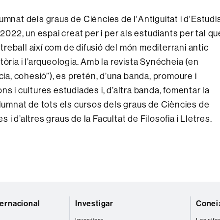
umnat dels graus de Ciències de l'Antiguitat i d'Estudi
 2022, un espai creat per i per als estudiants per tal qu
 treball així com de difusió del món mediterrani antic
istòria i l’arqueologia. Amb la revista Synécheia (en
cia, cohesió”), es pretén, d’una banda, promoure i
ions i cultures estudiades i, d’altra banda, fomentar la
alumnat de tots els cursos dels graus de Ciències de
s i d’altres graus de la Facultat de Filosofia i Lletres.
ternacional
Investigar
Coneix