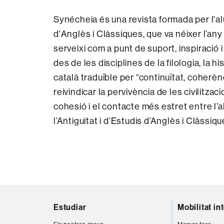
Synécheia és una revista formada per l'al
d'Anglès i Clàssiques, que va néixer l’any
serveixi com a punt de suport, inspiració i
des de les disciplines de la filologia, la h
català traduïble per “continuïtat, coherèn
reivindicar la pervivència de les civilitzac
cohesió i el contacte més estret entre l’
l’Antiguitat i d’Estudis d’Anglès i Clàssique
Mapa
Estudiar
Mobilitat in
web