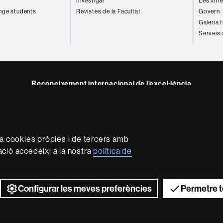
Investigar
Les xifr
nge students
Revistes de la Facultat
Govern
Galeria 
Serveis 
Reconeixement internacional de l'excel·lència
HR
e
kedIn
Excellence
B
in
Research
za cookies pròpies i de tercers amb
-
mació accedeixi a la nostra
política de
Euraxess
rotecció de dades
Sobre el web
Accessibilitat web
Mapa 
2026 Universitat Autònoma de Barcelona
Configurar les meves preferències
Permetre t