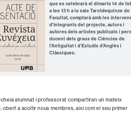
que es celebrarà el dimarts 14 de fe
a les 13 h a la sala Tarotdequinze de 
Facultat, comptarà amb les interven
d'integrants del projecte, autors i
autores dels articles publicats i per
docent dels graus de Ciències de
l'Antiguitat i d'Estudis d'Anglès i
Clàssiques.
nécheia alumnat i professorat compartiran un mateix
, obert a acollir nous membres, així com el seu primer