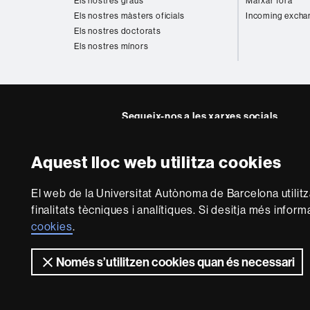
Els nostres graus
Marxar fora
Els nostres màsters oficials
Incoming excha
Els nostres doctorats
Els nostres mínors
Segueix-nos a les xarxes socials
Instagram
Twitter
Facebook
Youtub
Lin
Aquest lloc web utilitza cookies
FFL
FFL
FFL
FFL
UA
Sobre
El web de la Universitat Autònoma de Barcelona utilit
aquest
finalitats tècniques i analítiques. Si desitja més infor
web
Avís legal
P
cookies
.
Només s’utilitzen cookies quan és necessari