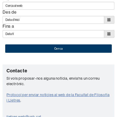
Des de
Fins a
Cerca
C
Contacte
o
Si vols proposar-nos alguna notícia, envia'ns un correu
electrònic.
n
t
Protocol per enviar notícies al web de la Facultat de Filosofia
a
i Lletres
.
c
lletres.web@uab.cat