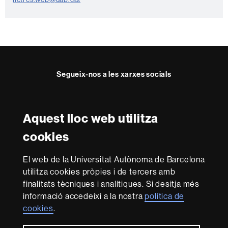
t
e
Segueix-nos a les xarxes socials
Instagram
Twitter
Facebook
Youtube
LinkedIn
FFL
FFL
FFL
FFL
UAB
Aquest lloc web utilitza
Reconeixement internacional de l'excel·lència
cookies
HR
Excellence
El web de la Universitat Autònoma de Barcelona
in
Research
utilitza cookies pròpies i de tercers amb
-
Amb el finançament de
finalitats tècniques i analítiques. Si desitja més
Euraxess
informació accedeixi a la nostra
política de
cookies
.
Sobre