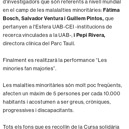
d'investigadors que són referents a nivell mundial
Fàtima
en el camp de les malalalties minoritàries:
Bosch,
S
alvador Ventura i
Guillem Pintos,
que
pertanyen a l'Esfera UAB-CEI -institucions de
i
Pepi Rivera
,
recerca vinculades a la UAB-,
directora clínica del Parc Taulí.
Finalment es realitzarà la performance “Les
minories fan majories”.
Les malalties minoritàries són molt poc freqüents,
afecten un màxim de 5 persones per cada 10.000
habitants i acostumen a ser greus, cròniques,
progressives i discapacitants.
Tots els fons que es recollin de la Cursa solidària