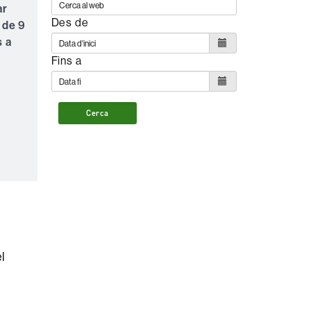
ar
Des de
 de 9
s a
Fins a
Cerca
el