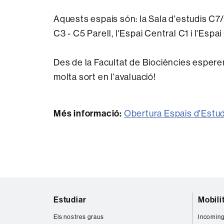
Aquests espais són: la Sala d'estudis C7/0
C3 - C5 Parell, l'Espai Central C1 i l'Espa
Des de la Facultat de Biociències esperem
molta sort en l'avaluació!
Més informació:
Obertura Espais d'Estud
Mapa
Estudiar
Mobili
web
Els nostres graus
Incoming