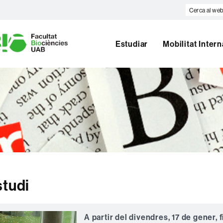
Cerca
al
U
web
A
Estudiar
Mobilitat Inter
B
studi
A partir del divendres, 17 de gener, f