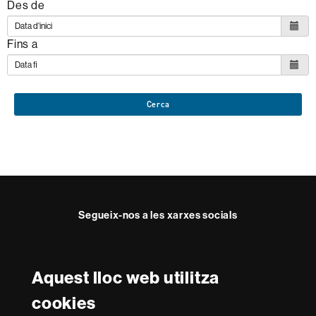
Des de
Fins a
Cerca
Segueix-nos a les xarxes socials
Facebook
Twitter
Instagram
Aquest lloc web utilitza
Reconeixement internacional de l'excel·lència
cookies
HR