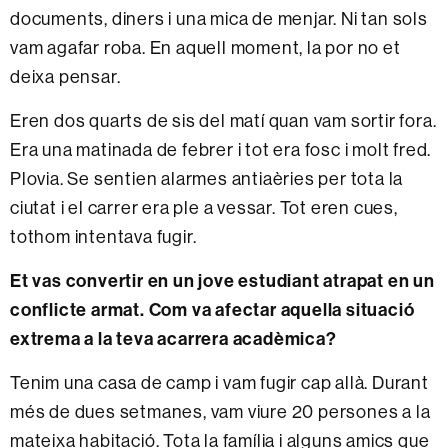
documents, diners i una mica de menjar. Ni tan sols
vam agafar roba. En aquell moment, la por no et
deixa pensar.
Eren dos quarts de sis del matí quan vam sortir fora.
Era una matinada de febrer i tot era fosc i molt fred.
Plovia. Se sentien alarmes antiaèries per tota la
ciutat i el carrer era ple a vessar. Tot eren cues,
tothom intentava fugir.
Et vas convertir en un jove estudiant atrapat en un
conflicte armat. Com va afectar aquella situació
extrema a la teva acarrera acadèmica?
Tenim una casa de camp i vam fugir cap allà. Durant
més de dues setmanes, vam viure 20 persones a la
mateixa habitació. Tota la família i alguns amics que