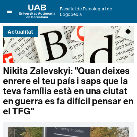
Facultat de Psicologia i de
Logopèdia
Prem
UAB
per
Universitat
desplegar
Actualitat
Autònoma
el
de
menú
Barcelona
de
Facultat
de
Psicologia
Nikita Zalevskyi: "Quan deixes
i
enrere el teu país i saps que la
de
Logopèdia
teva família està en una ciutat
en guerra es fa difícil pensar en
el TFG"