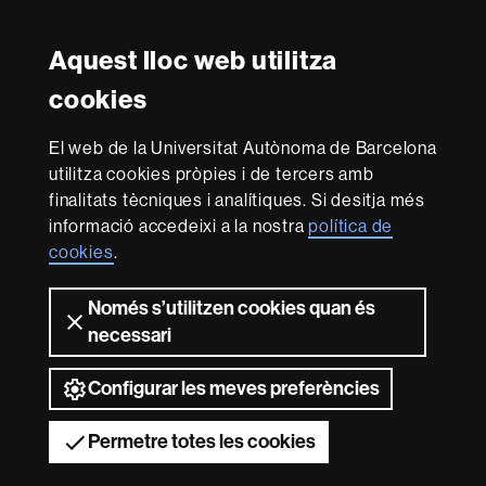
Instagram
Twitter
Facebook
Youtube
LinkedIn
FFL
FFL
FFL
FFL
UAB
Aquest lloc web utilitza
Reconeixement internacional de l'excel·lència
cookies
HR
Excellence
El web de la Universitat Autònoma de Barcelona
in
Research
utilitza cookies pròpies i de tercers amb
-
Amb el finançament de
finalitats tècniques i analítiques. Si desitja més
Euraxess
informació accedeixi a la nostra
política de
cookies
.
Sobre
Només s’utilitzen cookies quan és
aquest
necessari
web
Avís legal
Protecció de dades
Sobre el
web
Accessibilitat web
Mapa del web UAB
Configurar les meves preferències
2026 Universitat Autònoma de Barcelona
Permetre totes les cookies