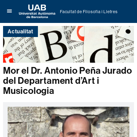
Facultat de Filosofia i Lletres
Prem
UAB
per
Universitat
desplegar
Actualitat
Autònoma
el
de
menú
Barcelona
de
Facultat
de
Filosofia
Mor el Dr. Antonio Peña Jurado
i
Lletres
del Departament d’Art i
Musicologia