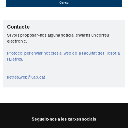
Cerca
C
Contacte
o
Si vols proposar-nos alguna notícia, envia'ns un correu
electrònic.
n
t
Protocol per enviar notícies al web de la Facultat de Filosofia
a
i Lletres
.
c
t
lletres.web@uab.cat
e
Segueix-nos a les xarxes socials