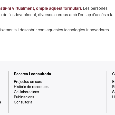
stir-hi virtualment, omple aquest formulari.
Les persones
a de l'esdeveniment, diversos correus amb l'enllaç d'accés a la
oneixements i descobrir com aquestes tecnologies innovadores
Recerca i consultoria
C
Projectes en curs
E
Històric de recerques
E
Col·laboracions
S
Publicacions
U
s
Consultoria