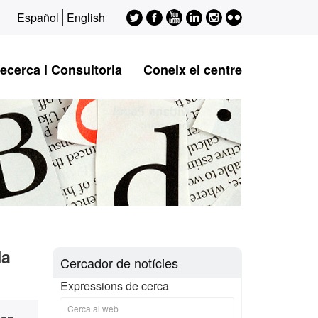
Twitter
Facebook
Youtube
LinkedIn
Instagram
Flickr
Español
English
ESAGED
ESAGED
ESAGED
ESAGED
ESAGED
ESAGED
ecerca i Consultoria
Coneix el centre
la
Cercador de notícies
Expressions de cerca