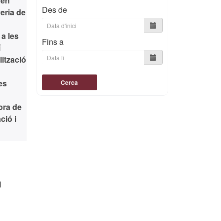
 en
Des de
yeria de
 a les
Fins a
í
lització
es
Cerca
ora de
ció i
l