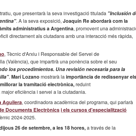
ratiu, que presentarà la seva investigació titulada
"Inclusión d
entina"
. A la seva exposició,
Joaquín Re abordarà com la
ràmits administratius a Argentina
, promovent una administraci
ficïi directament als ciutadans amb una interacció més ràpida,
no
, Tècnic d'Arxiu i Responsable del Servei de
lla (València), que impartirà una ponència sobre el seu
do los procedimientos. Una revisión necesaria para la
lla"
.
Marí Lozano
mostrarà la
importància de redissenyar el
illorar la tramitació electrònica,
reduint
 major eficiència i servei a la ciutadania.
a Aguilera
, coordinadora acadèmica del programa, qui parlarà
 de Documents Electrònics
i els cursos d'especialització
adèmic 2024-2025.
dijous 26 de setembre, a les 18 hores,
a través de la