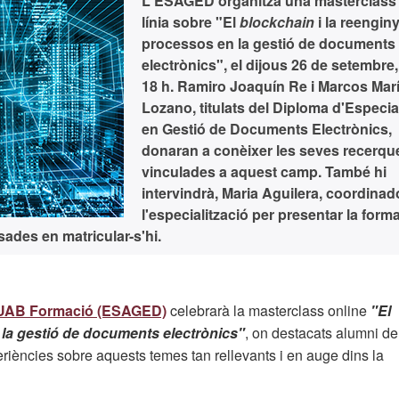
L'ESAGED organitza una masterclass
línia sobre "El
blockchain
i la reengin
processos en la gestió de documents
electrònics", el
dijous 26 de setembre,
18 h
. Ramiro Joaquín Re i Marcos Mar
Lozano, titulats del Diploma d'Especia
en Gestió de Documents Electrònics,
donaran a conèixer les seves recerqu
vinculades a aquest camp. També hi
intervindrà, Maria Aguilera, coordinad
l'especialització per presentar la forma
ades en matricular-s'hi.
a FUAB Formació (ESAGED)
celebrarà la masterclass online
"El
 la gestió de documents electrònics"
, on destacats alumni de
riències sobre aquests temes tan rellevants i en auge dins la