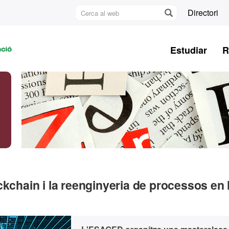
Cerca
Directori
al
U
web
A
Estudiar
R
B
ckchain i la reenginyeria de processos en 