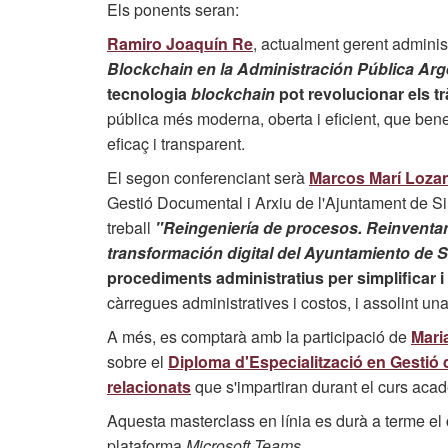
Els ponents seran:
Ramiro Joaquín Re
, actualment gerent administ
Blockchain en la Administración Pública Arg
tecnologia
blockchain
pot revolucionar els t
pública més moderna, oberta i eficient, que bene
eficaç i transparent.
El segon conferenciant serà
Marcos Marí Loza
Gestió Documental i Arxiu de l'Ajuntament de Si
treball
"Reingeniería de procesos. Reinventan
transformación digital del Ayuntamiento de Si
procediments administratius per simplificar i m
càrregues administratives i costos, i assolint una
A més, es comptarà amb la participació de
Mari
sobre el
Diploma d'Especialització en Gestió
relacionats
que s'impartiran durant el curs ac
Aquesta masterclass en línia es durà a terme el
plataforma
Microsoft Teams
.