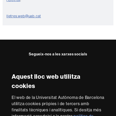
a
c
t
lletres.web@uab.cat
e
Segueix-nos a les xarxes socials
Instagram
Twitter
Facebook
Youtube
LinkedIn
FFL
FFL
FFL
FFL
UAB
Aquest lloc web utilitza
Reconeixement internacional de l'excel·lència
cookies
HR
Excellence
El web de la Universitat Autònoma de Barcelona
in
Research
utilitza cookies pròpies i de tercers amb
-
Amb el finançament de
finalitats tècniques i analítiques. Si desitja més
Euraxess