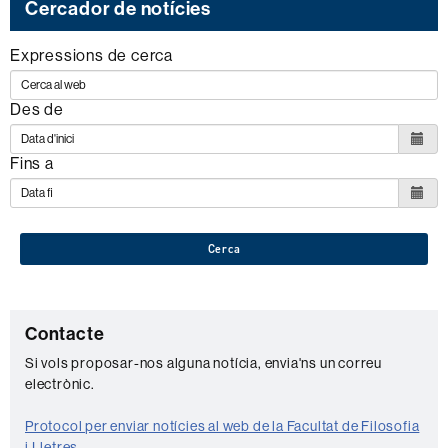
Cercador de notícies
Expressions de cerca
Des de
Fins a
Cerca
C
Contacte
o
Si vols proposar-nos alguna notícia, envia'ns un correu
electrònic.
n
t
Protocol per enviar notícies al web de la Facultat de Filosofia
i Lletres
.