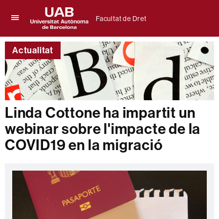
Facultat de Dret
Prem
UAB
per
Universitat
desplegar
Actualitat
Autònoma
el
de
menú
Barcelona
de
Facultat
de
Dret
Linda Cottone ha impartit un
webinar sobre l'impacte de la
COVID19 en la migració