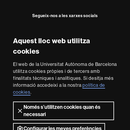
Segueix-nos a les xarxes socials
Twitter
YouTube
Instagram
LinkedIn
Facultat
UAB
Aquest lloc web utilitza
Reconeixement internacional de l'excel·lència
Dret
cookies
HR
Excellence
El web de la Universitat Autònoma de Barcelona
in
Research
utilitza cookies pròpies i de tercers amb
-
Amb el finançament de
finalitats tècniques i analítiques. Si desitja més
Euraxess
informació accedeixi a la nostra
política de
cookies
.
Sobre
Només s’utilitzen cookies quan és
aquest
necessari
web
Avís legal
Protecció de dades
Sobre el
web
Accessibilitat web
Mapa del web UAB
Configurar les meves preferències