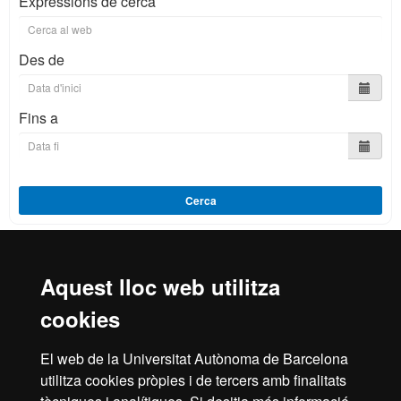
Expressions de cerca
Des de
Fins a
Cerca
Aquest lloc web utilitza
Reconeixement internacional de l'excel·lència
cookies
HR
El web de la Universitat Autònoma de Barcelona
utilitza cookies pròpies i de tercers amb finalitats