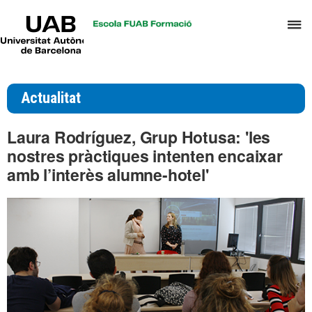
UAB
P
Universitat
Autònoma
p
de
d
Barcelona
el
Actualitat
m
d
Laura Rodríguez, Grup Hotusa: 'les
T
nostres pràctiques intenten encaixar
i
amb l’interès alumne-hotel'
D
H