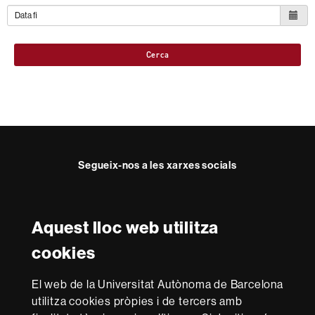
Cerca
Segueix-nos a les xarxes socials
Twitter
YouTube
Instagram
LinkedIn
Facultat
UAB
Aquest lloc web utilitza
Reconeixement internacional de l'excel·lència
Dret
cookies
HR
Excellence
El web de la Universitat Autònoma de Barcelona
in
utilitza cookies pròpies i de tercers amb
Research
Amb el finançament de