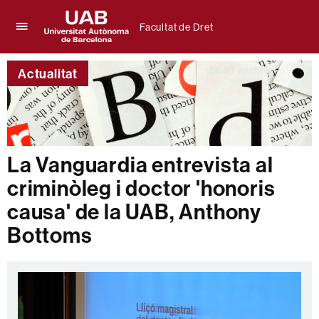
Facultat de Dret
Prem
UAB
per
Universitat
desplegar
Actualitat
Autònoma
el
de
menú
Barcelona
de
Facultat
de
Dret
La Vanguardia entrevista al
criminòleg i doctor 'honoris
causa' de la UAB, Anthony
Bottoms