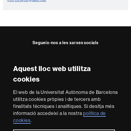
t
e
Segueix-nos a les xarxes socials
Instagram
Twitter
Facebook
Youtube
LinkedIn
FFL
FFL
FFL
FFL
UAB
Aquest lloc web utilitza
Reconeixement internacional de l'excel·lència
cookies
HR
Excellence
El web de la Universitat Autònoma de Barcelona
in
utilitza cookies pròpies i de tercers amb
Research
Amb el finançament de
-
finalitats tècniques i analítiques. Si desitja més
Euraxess
informació accedeixi a la nostra
política de
cookies
.
Sobre