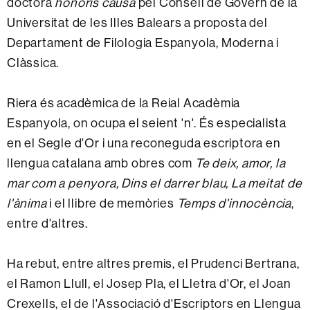
doctora
honoris causa
pel Consell de Govern de la
Universitat de les Illes Balears a proposta del
Departament de Filologia Espanyola, Moderna i
Clàssica.
Riera és acadèmica de la Reial Acadèmia
Espanyola, on ocupa el seient 'n'. És especialista
en el Segle d'Or i una reconeguda escriptora en
llengua catalana amb obres com
Te deix, amor, la
mar com a penyora, Dins el darrer blau, La meitat de
l'ànima
i el llibre de memòries
Temps d'innocència
,
entre d'altres.
Ha rebut, entre altres premis, el Prudenci Bertrana,
el Ramon Llull, el Josep Pla, el Lletra d'Or, el Joan
Crexells, el de l'Associació d'Escriptors en Llengua