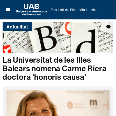
Facultat de Filosofia i Lletres
Prem
UAB
per
Universitat
desplegar
Actualitat
Autònoma
el
de
menú
Barcelona
de
Facultat
de
Filosofia
La Universitat de les Illes
i
Balears nomena Carme Riera
Lletres
doctora 'honoris causa'