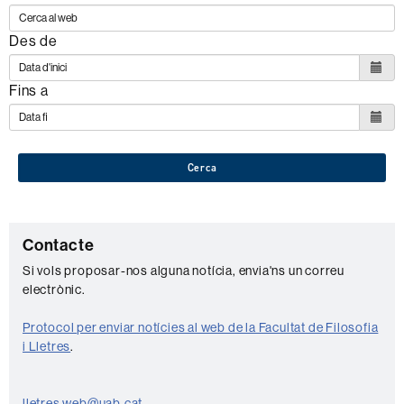
Des de
Fins a
Cerca
C
Contacte
o
Si vols proposar-nos alguna notícia, envia'ns un correu
electrònic.
n
t
Protocol per enviar notícies al web de la Facultat de Filosofia
a
i Lletres
.
c
lletres.web@uab.cat