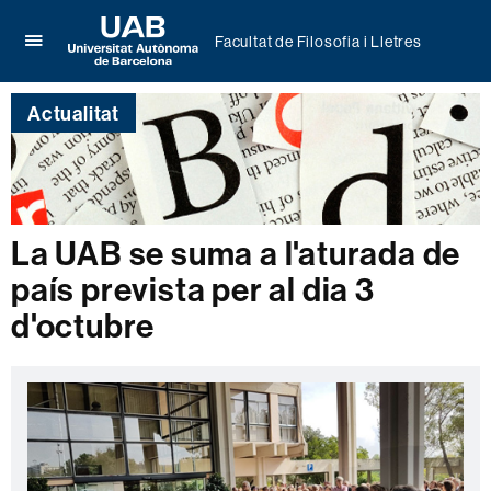
Facultat de Filosofia i Lletres
Prem
UAB
per
Universitat
desplegar
Actualitat
Autònoma
el
de
menú
Barcelona
de
Facultat
de
Filosofia
La UAB se suma a l'aturada de
i
país prevista per al dia 3
Lletres
d'octubre