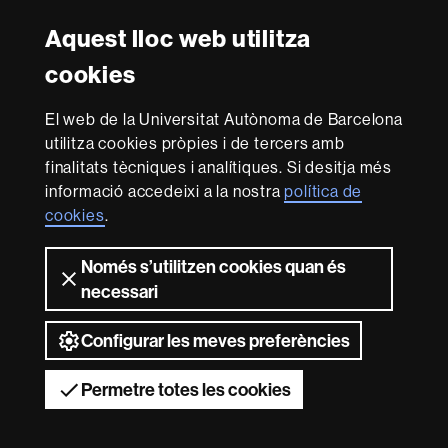
FFL
FFL
FFL
FFL
UAB
Aquest lloc web utilitza
Reconeixement internacional de l'excel·lència
cookies
HR
Excellence
El web de la Universitat Autònoma de Barcelona
in
utilitza cookies pròpies i de tercers amb
Research
Amb el finançament de
-
finalitats tècniques i analítiques. Si desitja més
Euraxess
informació accedeixi a la nostra
política de
cookies
.
Sobre
Només s’utilitzen cookies quan és
aquest
necessari
web
Avís legal
Protecció de dades
Sobre el
web
Accessibilitat web
Mapa del web UAB
Configurar les meves preferències
2026 Universitat Autònoma de Barcelona
Permetre totes les cookies