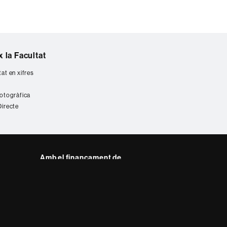
 la Facultat
tat en xifres
fotogràfica
Directe
Amb el finançament de