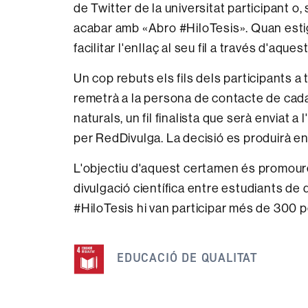
de Twitter de la universitat participant o, 
acabar amb «Abro #HiloTesis». Quan estigui 
facilitar l'enllaç al seu fil a través d'aques
Un cop rebuts els fils dels participants a 
remetrà a la persona de contacte de cada u
naturals, un fil finalista que serà enviat a
per RedDivulga. La decisió es produirà entre
L'objectiu d'aquest certamen és promour
divulgació científica entre estudiants de 
#HiloTesis hi van participar més de 300 
Aquesta
notícia
EDUCACIÓ DE QUALITAT
s'emmarca
dins