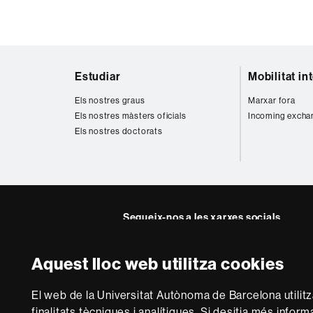
dels
següents
ODS
Mapa
Estudiar
Mobilitat in
web
Els nostres graus
Marxar fora
Els nostres màsters oficials
Incoming excha
Els nostres doctorats
Segueix-nos a les xarxes socials
Twitter
YouTube
Instagra
Linke
Aquest lloc web utilitza cookies
Facultat
UAB
Sobre
Dret
El web de la Universitat Autònoma de Barcelona utilit
aquest
finalitats tècniques i analítiques. Si desitja més infor