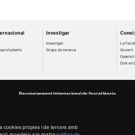
ternacional
Investigar
Coneix
Investigar
La Facul
nge students
Grups de recerca
Govern
Galeria 
Dret en 
Reconeixement internacional de l'excel·lència
HR
m
dIn
Excellence
in
Research
za cookies pròpies i de tercers amb
-
mació accedeixi a la nostra
política de
Euraxess