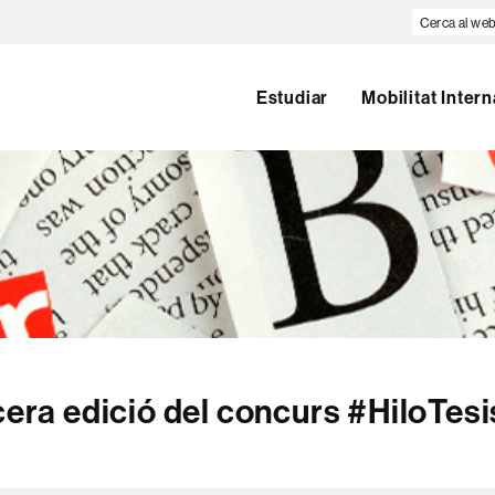
Cerca
al
web
Estudiar
Mobilitat Inter
cera edició del concurs #HiloTesi