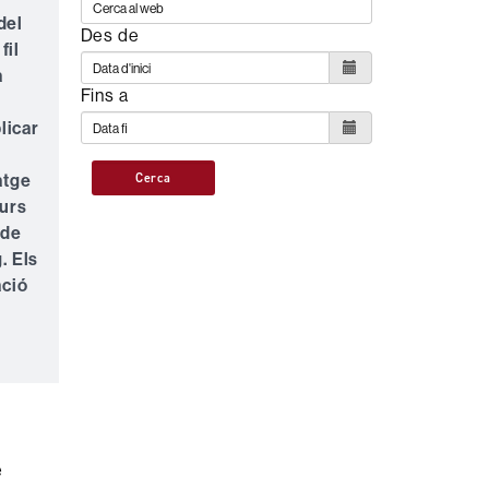
del
Des de
fil
a
Fins a
licar
atge
Cerca
curs
 de
. Els
ació
e