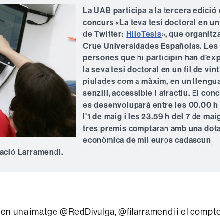
La UAB participa a la tercera edició 
concurs «La teva tesi doctoral en un 
de Twitter:
HiloTesis
», que organitz
Crue Universidades Españolas. Les
persones que hi participin han d'exp
la seva tesi doctoral en un fil de vint
piulades com a màxim, en un llengu
senzill, accessible i atractiu. El con
es desenvoluparà entre les 00.00 h
l'1 de maig i les 23.59 h del 7 de maig
tres premis comptaran amb una dot
econòmica de mil euros cadascun
dació Larramendi.
etar en una imatge @RedDivulga, @filarramendi i el compt