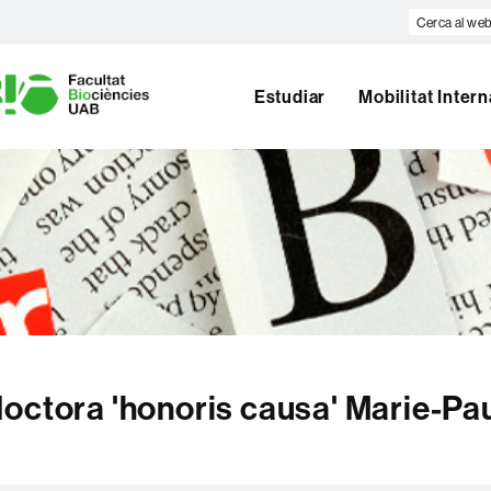
Cerca
al
U
web
A
Estudiar
Mobilitat Inter
B
octora 'honoris causa' Marie-Pa