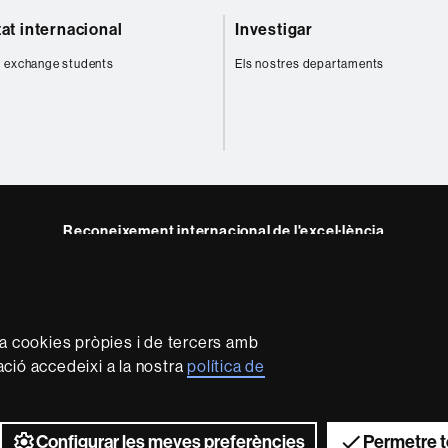
tat internacional
Investigar
 exchange students
Els nostres departaments
Reconeixement internacional de l'excel·lència
HR
m
Excellence
in
Research
za cookies pròpies i de tercers amb
-
mació accedeixi a la nostra
política de
Euraxess
rotecció de dades
Sobre el web
Accessibilitat web
Mapa 
2026 Universitat Autònoma de Barcelona
Configurar les meves preferències
Permetre t