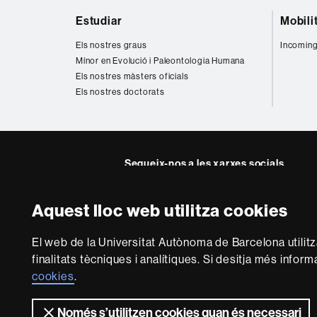
Mapa
Estudiar
Mobili
web
Els nostres graus
Incoming
Mínor en Evolució i Paleontologia Humana
Els nostres màsters oficials
Els nostres doctorats
Segueix-nos a les xarxes socials
Twitter
Instagra
Aquest lloc web utilitza cookies
Sobre
El web de la Universitat Autònoma de Barcelona utilit
aquest
finalitats tècniques i analítiques. Si desitja més infor
web
Avís legal
P
cookies
.
Només s’utilitzen cookies quan és necessari