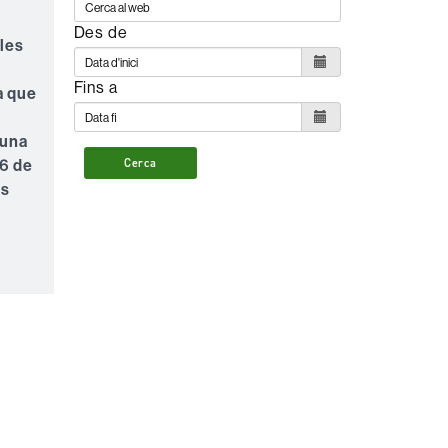
Des de
les
Fins a
a que
 una
16 de
Cerca
es