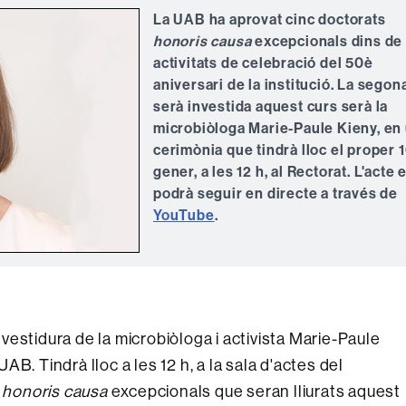
La UAB ha aprovat cinc doctorats
honoris causa
excepcionals dins de 
activitats de celebració del 50è
aniversari de la institució. La segon
serà investida aquest curs serà la
microbiòloga Marie-Paule Kieny, en
cerimònia que tindrà lloc el proper 
gener, a les 12 h, al Rectorat. L'acte 
podrà seguir en directe a través de
YouTube
.
investidura de la microbiòloga i activista Marie-Paule
UAB. Tindrà lloc a les 12 h, a la sala d'actes del
s
honoris causa
excepcionals que seran lliurats aquest