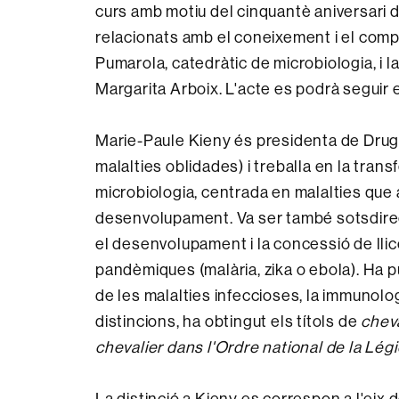
curs amb motiu del cinquantè aniversari 
relacionats amb el coneixement i el com
Pumarola, catedràtic de microbiologia, i l
Margarita Arboix. L'acte es podrà seguir 
Marie-Paule Kieny és presidenta de Drugs
malalties oblidades) i treballa en la tran
microbiologia, centrada en malalties que
desenvolupament. Va ser també sotsdirect
el desenvolupament i la concessió de lli
pandèmiques (malària, zika o ebola). Ha p
de les malalties infeccioses, la immunolog
distincions, ha obtingut els títols de
cheva
chevalier dans l'Ordre national de la Lé
La distinció a Kieny es correspon a l'eix d