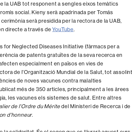
de la UAB tot responent a sengles eixos temàtics
promís social. Kieny serà apadrinada per Tomás
a cerimònia serà presidida per la rectora de la UAB,
en directe a través de
YouTube
.
 for Neglected Diseases Initiative (fàrmacs per a
sferència de patents gratuïtes de la seva recerca en
 afecten especialment en països en vies de
ora de l'Organització Mundial de la Salut, tot assolin
cències de noves vacunes contra malalties
ublicat més de 350 articles, principalment a les àrees
ia, les vacunes els sistemes de salut. Entre altres
lier de l'Ordre du Mérite
del Ministeri de Recerca i de
gion d'honneur
.
e la solidaritat. És el segon que es lliurarà aquest curs,