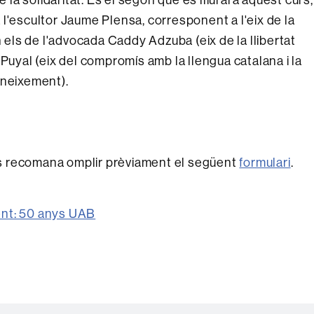
 l'escultor Jaume Plensa, corresponent a l'eix de la
n els de l'advocada Caddy Adzuba (eix de la llibertat
 Puyal (eix del compromís amb la llengua catalana i la
coneixement).
a es recomana omplir prèviament el següent
formulari
.
ent: 50 anys UAB