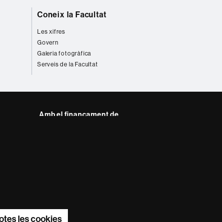
Coneix la Facultat
Les xifres
Govern
Galeria fotogràfica
Serveis de la Facultat
Amb el finançament de
del web UAB
otes les cookies