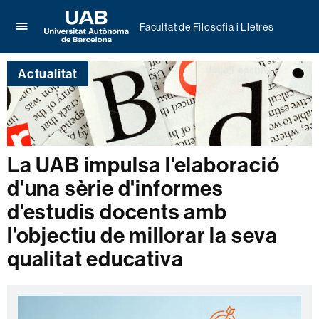
Facultat de Filosofia i Lletres
Prem
UAB
per
Universitat
desplegar
Actualitat
Autònoma
el
de
menú
Barcelona
de
Facultat
de
Filosofia
La UAB impulsa l'elaboració
i
d'una sèrie d'informes
Lletres
d'estudis docents amb
l'objectiu de millorar la seva
qualitat educativa