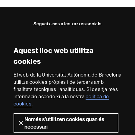
Segueix-nos a les xarxes socials
Instagram
Twitter
Facebook
Youtube
LinkedIn
FFL
FFL
FFL
FFL
UAB
Aquest lloc web utilitza
Reconeixement internacional de l'excel·lència
cookies
HR
Excellence
El web de la Universitat Autònoma de Barcelona
in
utilitza cookies pròpies i de tercers amb
Research
Amb el finançament de
-
finalitats tècniques i analítiques. Si desitja més
Euraxess
informació accedeixi a la nostra
política de
cookies
.
Sobre
Només s’utilitzen cookies quan és
aquest
necessari
web
Avís legal
Protecció de dades
Sobre el