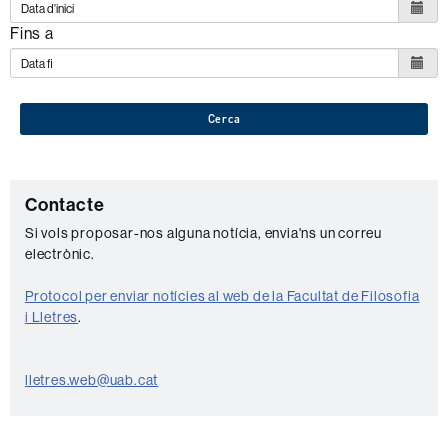
Fins a
Cerca
C
Contacte
o
Si vols proposar-nos alguna notícia, envia'ns un correu
electrònic.
n
t
Protocol per enviar notícies al web de la Facultat de Filosofia
a
i Lletres
.
c
t
lletres.web@uab.cat
e