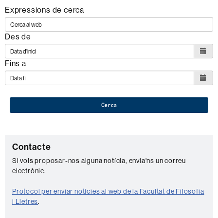
Expressions de cerca
Des de
Fins a
Cerca
C
Contacte
o
Si vols proposar-nos alguna notícia, envia'ns un correu
electrònic.
n
t
Protocol per enviar notícies al web de la Facultat de Filosofia
a
i Lletres
.