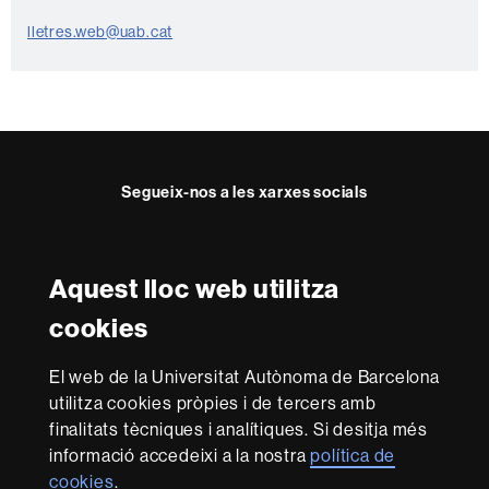
c
t
lletres.web@uab.cat
e
Segueix-nos a les xarxes socials
Instagram
Twitter
Facebook
Youtube
LinkedIn
FFL
FFL
FFL
FFL
UAB
Aquest lloc web utilitza
Reconeixement internacional de l'excel·lència
cookies
HR
Excellence
El web de la Universitat Autònoma de Barcelona
in
utilitza cookies pròpies i de tercers amb
Research
Amb el finançament de
-
finalitats tècniques i analítiques. Si desitja més
Euraxess
informació accedeixi a la nostra
política de
cookies
.