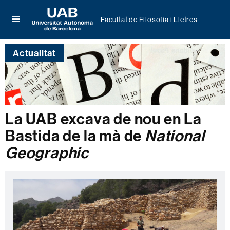
Facultat de Filosofia i Lletres
Prem
UAB
per
Universitat
desplegar
Actualitat
Autònoma
el
de
menú
Barcelona
de
Facultat
de
Filosofia
La UAB excava de nou en La
i
Bastida de la mà de
National
Lletres
Geographic