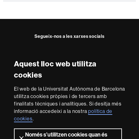
e
Segueix-nos a les xarxes socials
Instagram
Twitter
Facebook
Youtube
LinkedIn
FFL
FFL
FFL
FFL
UAB
Aquest lloc web utilitza
Reconeixement internacional de l'excel·lència
cookies
HR
Excellence
El web de la Universitat Autònoma de Barcelona
in
utilitza cookies pròpies i de tercers amb
Research
Amb el finançament de
-
finalitats tècniques i analítiques. Si desitja més
Euraxess
informació accedeixi a la nostra
política de
cookies
.
Sobre
Només s’utilitzen cookies quan és
aquest