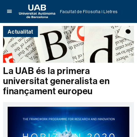
Facultat de Filosofia i Lletres
Prem
UAB
per
Universitat
desplegar
Actualitat
Autònoma
el
de
menú
Barcelona
de
Facultat
de
Filosofia
La UAB és la primera
i
universitat generalista en
Lletres
finançament europeu