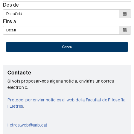
Des de
Fins a
Cerca
C
Contacte
o
Si vols proposar-nos alguna notícia, envia'ns un correu
electrònic.
n
t
Protocol per enviar notícies al web de la Facultat de Filosofia
a
i Lletres
.
c
t
lletres.web@uab.cat