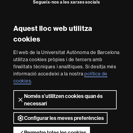
Segueix-nos a les xarxes socials
Instagram
Twitter
Facebook
Youtube
LinkedIn
FFL
FFL
FFL
FFL
UAB
Aquest lloc web utilitza
Reconeixement internacional de l'excel·lència
cookies
HR
Excellence
El web de la Universitat Autònoma de Barcelona
in
utilitza cookies pròpies i de tercers amb
Research
Amb el finançament de
-
finalitats tècniques i analítiques. Si desitja més
Euraxess
informació accedeixi a la nostra
política de
cookies
.
Sobre
Només s’utilitzen cookies quan és
aquest
necessari
web
Avís legal
Protecció de dades
Sobre el
web
Accessibilitat web
Mapa del web UAB
Configurar les meves preferències
2026 Universitat Autònoma de Barcelona
Permetre totes les cookies