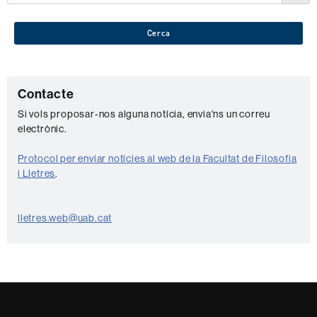
Cerca
C
Contacte
o
Si vols proposar-nos alguna notícia, envia'ns un correu
electrònic.
n
t
Protocol per enviar notícies al web de la Facultat de Filosofia
a
i Lletres
.
c
t
lletres.web@uab.cat
e