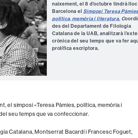
naixement, el 8 d'octubre tindrà lloc
Barcelona el
Simposi Teresa Pàmies
política, memòria i literatura.
C
oordi
des del Departament de Filologia
Catalana de la UAB, analitzarà l’ext
crònica del seu temps que va fer aq
prolífica escriptora.
, el simposi «Teresa Pàmies, política, memòria i
a del seu temps que va confeccionar.
gia Catalana, Montserrat Bacardí i Francesc Foguet,