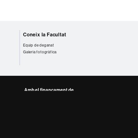
Coneix la Facultat
Equip de deganat
Galeria fotogràfica
Amb el finançament de
del web UAB