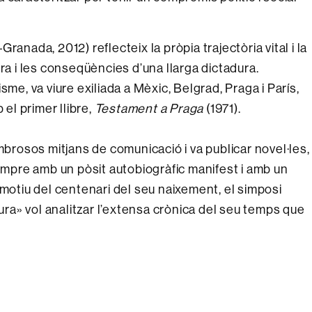
ranada, 2012) reflecteix la pròpia trajectòria vital i la
ra i les conseqüències d’una llarga dictadura.
, va viure exiliada a Mèxic, Belgrad, Praga i París,
 el primer llibre,
Testament a Praga
(1971).
mbrosos mitjans de comunicació i va publicar novel·les,
sempre amb un pòsit autobiogràfic manifest i amb un
 motiu del centenari del seu naixement, el simposi
tura» vol analitzar l’extensa crònica del seu temps que