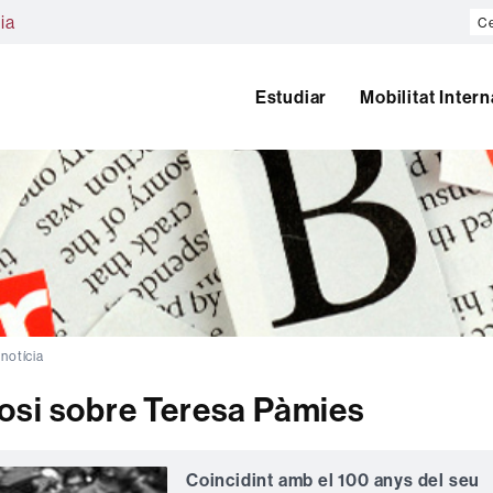
Ce
ia
al
we
Estudiar
Mobilitat Inter
 notícia
osi sobre Teresa Pàmies
Coincidint amb el 100 anys del seu