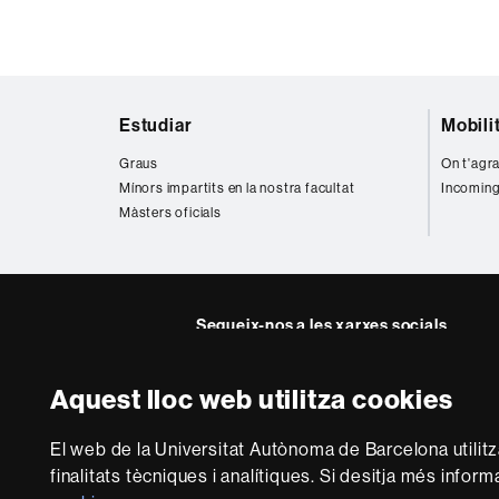
Mapa
Estudiar
Mobili
web
Graus
On t'agra
Mínors impartits en la nostra facultat
Incoming
Màsters oficials
Segueix-nos a les xarxes socials
Twitter
YouTube
Instag
Aquest lloc web utilitza cookies
Sobre
El web de la Universitat Autònoma de Barcelona utilit
aquest
finalitats tècniques i analítiques. Si desitja més infor
Avís legal
P