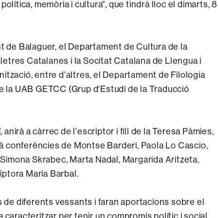
lítica, memòria i cultura", que tindrà lloc el dimarts, 8
nt de Balaguer, el Departament de Cultura de la
Lletres Catalanes i la Socitat Catalana de Llengua i
anització, entre d'altres, el Departament de Filologia
de la UAB GETCC (Grup d'Estudi de la Traducció
 anirà a càrrec de l'escriptor i fill de la Teresa Pàmies,
urà conferències de Montse Barderi, Paola Lo Cascio,
, Simona Skrabec, Marta Nadal, Margarida Aritzeta,
riptora Maria Barbal.
s de diferents vessants i faran aportacions sobre el
caracteritzar per tenir un compromís polític i social