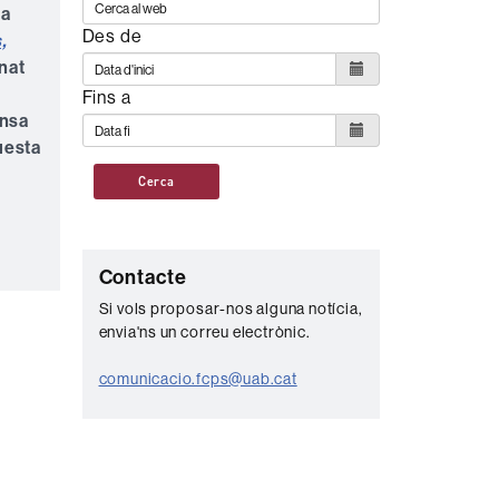
 a
Des de
,
nat
Fins a
ensa
uesta
Cerca
C
Contacte
o
Si vols proposar-nos alguna notícia,
envia'ns un correu electrònic.
n
t
comunicacio.fcps@uab.cat
a
c
t