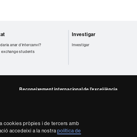
tat
Investigar
daria anar d'intercanvi?
Investigar
 exchange students
Reconeixement internacional de l'excel·lència
HR
ram
Excellence
in
Research
za cookies pròpies i de tercers amb
-
mació accedeixi a la nostra
política de
Euraxess
rotecció de dades
Sobre el web
Accessibilitat web
Mapa 