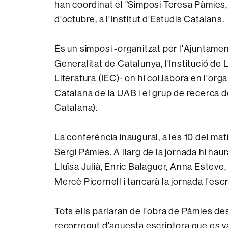
han coordinat el "Simposi Teresa Pàmies, po
d'octubre, a l'Institut d'Estudis Catalans.
És un simposi -organitzat per l'Ajuntame
Generalitat de Catalunya, l'Institució de 
Literatura (IEC)- on hi col.labora en l'org
Catalana de la UAB i el grup de recerca 
Catalana).
La conferència inaugural, a les 10 del matí,
Sergi Pàmies. A llarg de la jornada hi ha
Lluïsa Julià, Enric Balaguer, Anna Esteve
Mercè Picornell i tancarà la jornada l'esc
Tots ells parlaran de l'obra de Pàmies de
recorregut d'aquesta escriptora que es va 