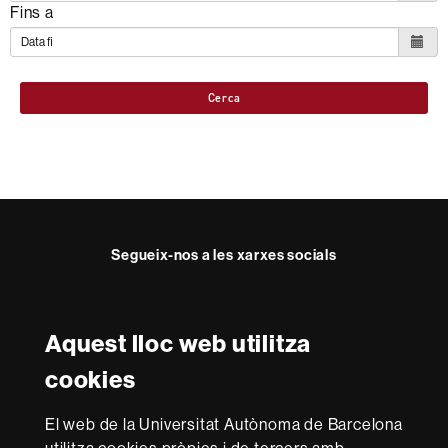
Fins a
Cerca
Segueix-nos a les xarxes socials
Twitter
YouTube
Instagram
LinkedIn
Facultat
UAB
Aquest lloc web utilitza
Reconeixement internacional de l'excel·lència
Dret
cookies
HR
Excellence
El web de la Universitat Autònoma de Barcelona
in