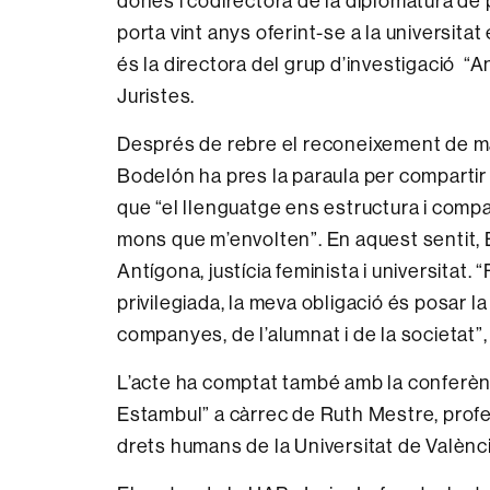
dones i codirectora de la diplomatura de 
porta vint anys oferint-se a la universit
és la directora del grup d’investigació “
Juristes.
Després de rebre el reconeixement de ma
Bodelón ha pres la paraula per compartir 
que “el llenguatge ens estructura i compar
mons que m’envolten”. En aquest sentit, 
Antígona, justícia feminista i universitat. “
privilegiada, la meva obligació és posar 
companyes, de l’alumnat i de la societat”
L’acte ha comptat també amb la conferènc
Estambul” a càrrec de Ruth Mestre, profes
drets humans de la Universitat de Valènci