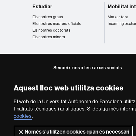
Mapa
Estudiar
Mobilitat in
web
Els nostres graus
Marxar fora
Els nostres màsters oficials
Incoming excha
Els nostres doctorats
Els nostres mínors
Segueix-nos a les xarxes socials
Instagram
Twitter
Facebook
Youtub
Lin
Aquest lloc web utilitza cookies
FFL
FFL
FFL
FFL
UA
Sobre
El web de la Universitat Autònoma de Barcelona utilit
aquest
finalitats tècniques i analítiques. Si desitja més infor
web
Avís legal
P
cookies
.
Només s’utilitzen cookies quan és necessari