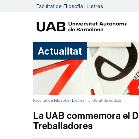
Facultat de Filosofia i Lletres
U
A
B
Actualitat
Facultat de Filosofia i Lletres
Detall de notícia
La UAB commemora el Dia
Treballadores