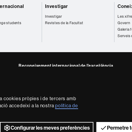
ternacional
Investigar
Coneix
Investigar
Les xifr
nge students
Revistes de la Facultat
Govern
Galeria 
Serveis 
Reconeixement internacional de l'excel·lència
HR
e
kedIn
Excellence
B
in
Research
za cookies pròpies i de tercers amb
-
mació accedeixi a la nostra
política de
Euraxess
rotecció de dades
Sobre el web
Accessibilitat web
Mapa 
2026 Universitat Autònoma de Barcelona
Configurar les meves preferències
Permetre t