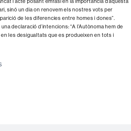
tancat l’acte posant èmfasi en la importància d’aquesta
ari, sinó un dia on renovem els nostres vots per
saparició de les diferencies entre homes i dones”.
 una declaració d’intencions: “A l’Autònoma hem de
ia en les desigualtats que es produeixen en tots i
S