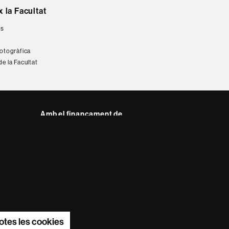
 la Facultat
es
fotogràfica
de la Facultat
Amb el finançament de
del web UAB
otes les cookies