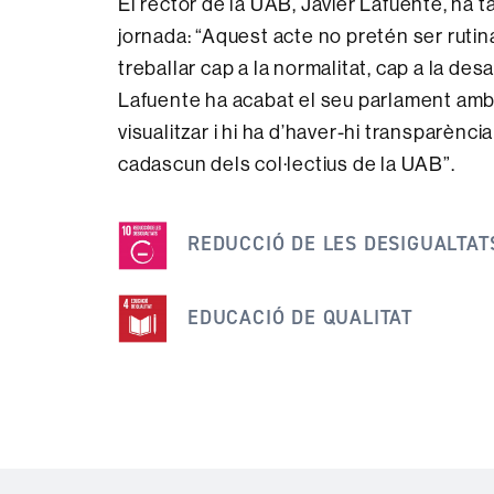
El rector de la UAB, Javier Lafuente, ha 
jornada: “Aquest acte no pretén ser rutin
treballar cap a la normalitat, cap a la de
Lafuente ha acabat el seu parlament amb
visualitzar i hi ha d’haver-hi transparènc
cadascun dels col·lectius de la UAB”.
Aquesta
notícia
REDUCCIÓ DE LES DESIGUALTAT
s'emmarca
dins
EDUCACIÓ DE QUALITAT
dels
següents
ODS