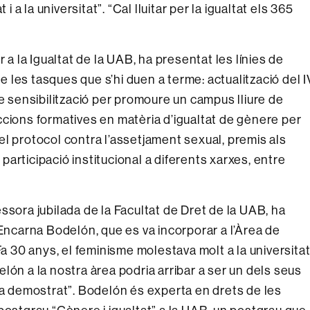
i a la universitat”. “Cal lluitar per la igualtat els 365
 a la Igualtat de la UAB, ha presentat les línies de
de les tasques que s’hi duen a terme: actualització del I
de sensibilització per promoure un campus lliure de
ccions formatives en matèria d’igualtat de gènere per
, el protocol contra l’assetjament sexual, premis als
articipació institucional a diferents xarxes, entre
ssora jubilada de la Facultat de Dret de la UAB, ha
 Encarna Bodelón, que es va incorporar a l’Àrea de
Fa 30 anys, el feminisme molestava molt a la universitat
lón a la nostra àrea podria arribar a ser un dels seus
ha demostrat”. Bodelón és experta en drets de les