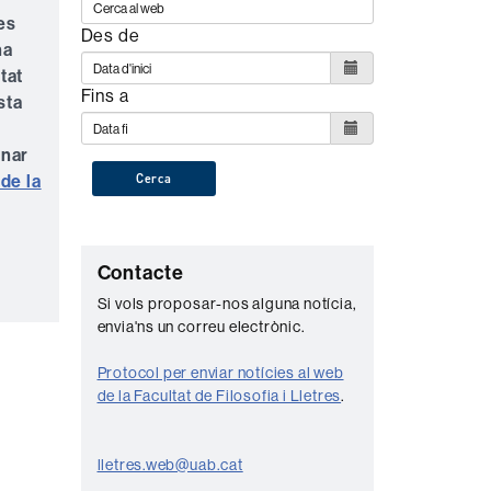
les
Des de
ha
tat
Fins a
sta
rnar
de la
Cerca
C
Contacte
o
Si vols proposar-nos alguna notícia,
envia'ns un correu electrònic.
n
t
Protocol per enviar notícies al web
a
de la Facultat de Filosofia i Lletres
.
c
t
lletres.web@uab.cat