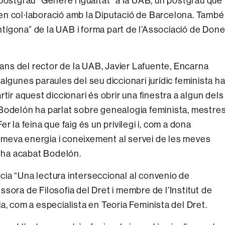
postgrau “Gènere i igualtat” a la UAB, un postgrau que
at en col·laboració amb la Diputació de Barcelona. També
Antígona” de la UAB i forma part de l’Associació de Don
ns del rector de la UAB, Javier Lafuente, Encarna
algunes paraules del seu diccionari jurídic feminista h
tir aquest diccionari és obrir una finestra a algun dels
Bodelón ha parlat sobre genealogia feminista, mestres
Fer la feina que faig és un privilegi i, com a dona
la meva energia i coneixement al servei de les meves
, ha acabat Bodelón.
ia “Una lectura interseccional al convenio de
sora de Filosofia del Dret i membre de l’Institut de
a, com a especialista en Teoria Feminista del Dret.