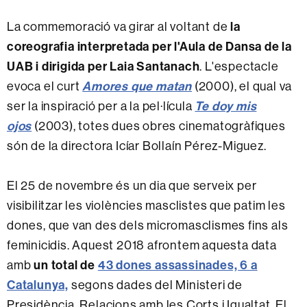
la
La commemoració va girar al voltant de
coreografia interpretada per l'Aula de Dansa
de la
UAB i dirigida per Laia Santanach
. L'espectacle
Amores que matan
evoca el curt
(2000), el qual va
Te doy mis
ser la inspiració per a la pel·lícula
ojos
(2003), totes dues obres cinematogràfiques
són de la directora Icíar Bollaín Pérez-Miguez.
El 25 de novembre és un dia que serveix per
visibilitzar les violències masclistes que patim les
dones, que van des dels micromasclismes fins als
feminicidis. Aquest 2018 afrontem aquesta data
un total de
43 dones assassinades, 6 a
amb
Catalunya,
segons dades del Ministeri de
Presidència, Relacions amb les Corts i Igualtat. El