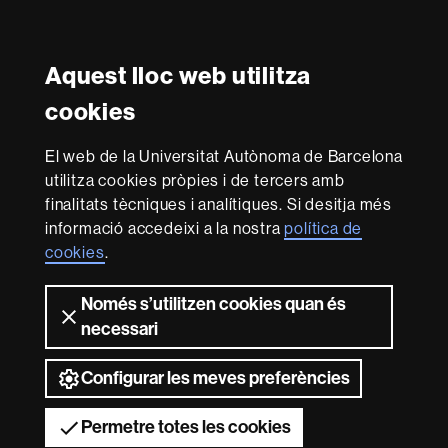
Twitter
Instagram
Aquest lloc web utilitza
Reconeixement internacional de l'excel·lència
cookies
HR
Excellence
El web de la Universitat Autònoma de Barcelona
in
Research
utilitza cookies pròpies i de tercers amb
-
Amb el finançament de
finalitats tècniques i analítiques. Si desitja més
Euraxess
informació accedeixi a la nostra
política de
cookies
.
Sobre
Només s’utilitzen cookies quan és
aquest
necessari
web
Avís legal
Protecció de dades
Sobre el
web
Accessibilitat web
Mapa del web UAB
Configurar les meves preferències
2026 Universitat Autònoma de Barcelona
Permetre totes les cookies