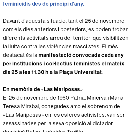
feminicidis des de principi d'any.
Davant d'aquesta situació, tant el 25 de novembre
com els dies anteriors i posteriors, es poden trobar
diferents activitats arreu del territori que visibilitzen
la lluita contra les violències masclistes. El més
manifestació convocada cada any
destacat és la
per institucions i col·lectius feministes el mateix
dia 25 a les 11.30 h a la Plaça Universitat
.
En memòria de «Las Mariposas
»
El 25 de novembre de 1960 Patria, Minerva i Maria
Teresa Mirabal, conegudes amb el sobrenom de
«Las Mariposas
»
en les esferes activistes, van ser
assassinades per la seva oposició al dictador
dominicà Rafael Leónidas Trujillo.