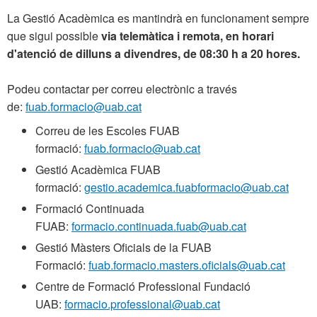
La Gestió Acadèmica es mantindrà en funcionament sempre
que sigui possible
via telemàtica i remota, en horari
d'atenció de dilluns a divendres, de 08:30 h a 20 hores.
Podeu contactar per correu electrònic a través
de:
fuab.formacio@uab.cat
Correu de les Escoles FUAB
formació:
fuab.formacio@uab.cat
Gestió Acadèmica FUAB
formació:
gestio.academica.fuabformacio@uab.cat
Formació Continuada
FUAB:
formacio.continuada.fuab@uab.cat
Gestió Màsters Oficials de la FUAB
Formació:
fuab.formacio.masters.oficials@uab.cat
Centre de Formació Professional Fundació
UAB:
formacio.professional@uab.cat