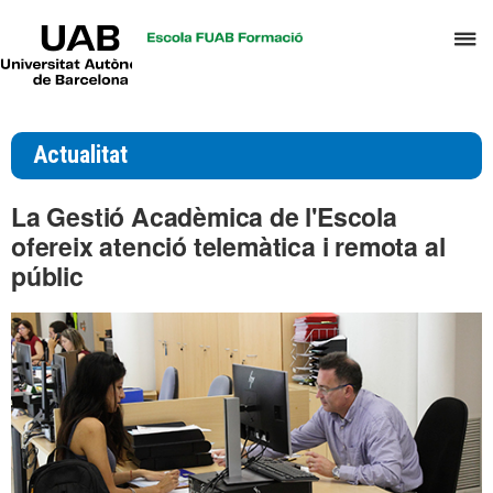
UAB
P
Universitat
Autònoma
p
de
d
Barcelona
el
Actualitat
m
d
La Gestió Acadèmica de l'Escola
T
ofereix atenció telemàtica i remota al
i
públic
D
H