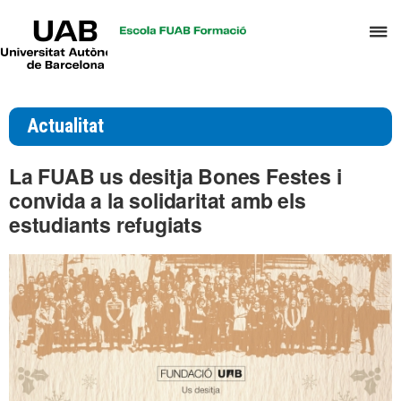
UAB
P
Universitat
Autònoma
p
de
d
Barcelona
el
Actualitat
m
d
La FUAB us desitja Bones Festes i
T
convida a la solidaritat amb els
i
estudiants refugiats
D
H