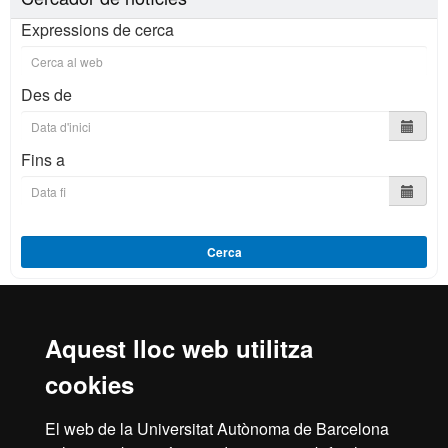
Expressions de cerca
Des de
Fins a
Cerca
Aquest lloc web utilitza
Reconeixement internacional de l'excel·lència
cookies
HR
El web de la Universitat Autònoma de Barcelona