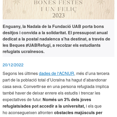
Enguany, la Nadala de la Fundació UAB porta bons
desitjos i convida a la solidaritat. El pressupost anual
dedicat a la postal nadalenca s'ha destinat, a través de
les Beques #UABRefugi, a recolzar els estudiants
refugiats ucraïnesos.
20/12/2022
Segons les últimes
dades de l'ACNUR
, més d’una tercera
part de la població total d’Ucraïna ha hagut d’abandonar
casa seva. Convertir-se en una persona refugiada implica
també haver de deixar enrere els estudis i trencar les
expectatives de futur.
Només un 3% dels joves
refugiats/ades pot accedir a la universitat,
i els que
ho aconsegueixen afronten
obstacles majúsculs per