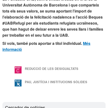
Universitat Autònoma de Barcelona i que comparteix
tots els seus valors, se suma aportant l'import de
l'elaboració de la felicitació nadalenca a l'acció Beques
#UABRefugi per als estudiants refugiats ucraïnesos,
que han hagut de deixar enrere les seves llars i famílies
per treballar en el seu futur a la UAB.
Si vols, també pots aportar a títol individual.
Més
informació
Aquesta
notícia
s'emmarca
REDUCCIÓ DE LES DESIGUALTATS
dins
dels
PAU, JUSTÍCIA I INSTITUCIONS SÒLIDES
següents
ODS
Cercador de notícies