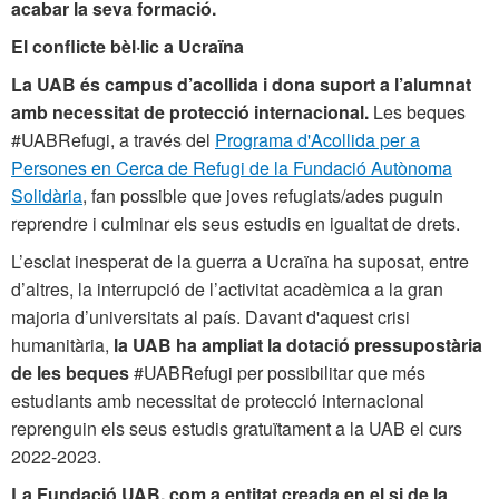
acabar la seva formació.
El conflicte bèl·lic a Ucraïna
La UAB és campus d’acollida i dona suport a l’alumnat
amb necessitat de protecció internacional.
Les beques
#UABRefugi, a través del
Programa d'Acollida per a
Persones en Cerca de Refugi de la Fundació Autònoma
Solidària
, fan possible que joves refugiats/ades puguin
reprendre i culminar els seus estudis en igualtat de drets.
L’esclat inesperat de la guerra a Ucraïna ha suposat, entre
d’altres, la interrupció de l’activitat acadèmica a la gran
majoria d’universitats al país. Davant d'aquest crisi
humanitària,
la UAB
ha ampliat la dotació pressupostària
de les beques
#UABRefugi per possibilitar que més
estudiants amb necessitat de protecció internacional
reprenguin els seus estudis gratuïtament a la UAB el curs
2022-2023.
La Fundació UAB, com a entitat creada en el si de la