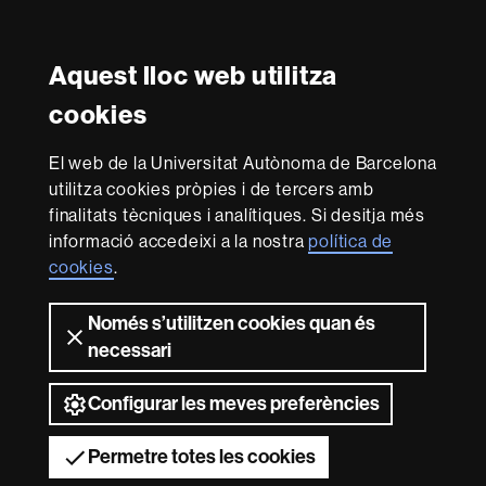
Twitter
YouTube
Instagram
Aquest lloc web utilitza
Reconeixement internacional de l'excel·lència
cookies
HR
Excellence
El web de la Universitat Autònoma de Barcelona
in
utilitza cookies pròpies i de tercers amb
Research
-
Amb el finançament de
finalitats tècniques i analítiques. Si desitja més
Euraxess
informació accedeixi a la nostra
política de
cookies
.
Sobre
Només s’utilitzen cookies quan és
aquest
necessari
web
Avís legal
Protecció de dades
Sobre el
web
Accessibilitat web
Mapa del web UAB
Configurar les meves preferències
2026 Universitat Autònoma de Barcelona
Permetre totes les cookies