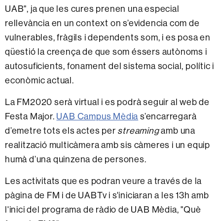
UAB", ja que les cures prenen una especial
rellevància en un context on s’evidencia com de
vulnerables, fràgils i dependents som, i es posa en
qüestió la creença de que som éssers autònoms i
autosuficients, fonament del sistema social, polític i
econòmic actual.
La FM2020 serà virtual i es podrà seguir al web de
Festa Major.
UAB Campus Mèdia
s’encarregarà
d’emetre tots els actes per
streaming
amb una
realització multicàmera amb sis càmeres i un equip
humà d’una quinzena de persones.
Les activitats que es podran veure a través de la
pàgina de FM i de UABTv i s'iniciaran a les 13h amb
l'inici del programa de ràdio de UAB Mèdia, "Què