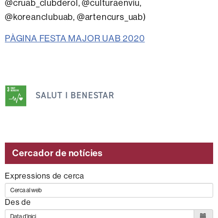
@cruab_clubderol, @culturaenviu,
@koreanclubuab, @artencurs_uab)
PÀGINA FESTA MAJOR UAB 2020
Aquesta
SALUT I BENESTAR
notícia
s'emmarca
dins
dels
següents
Cercador de notícies
ODS
Expressions de cerca
Des de