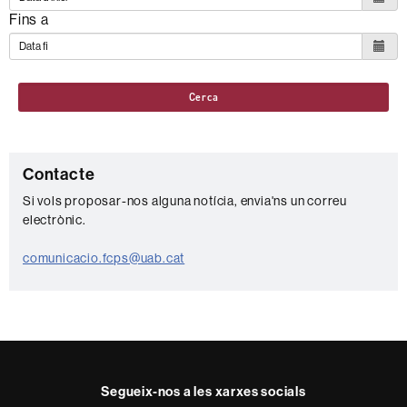
Fins a
Cerca
C
Contacte
o
Si vols proposar-nos alguna notícia, envia'ns un correu
electrònic.
n
t
comunicacio.fcps@uab.cat
a
c
t
e
Segueix-nos a les xarxes socials