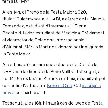
fem a la FM?".
A les 14h, el Pregó de la Festa Major 2020,
titulat "Cuidem-nos a la UAB!, a càrrec de la Claudia
Fernández, estudiant d’Infermeria i l’Elena
Bechtold Javier, estudiant de Medicina. Prèviament,
el vicerector de Relacions Internacionals i
d'Alumnat, Màrius Martínez, donarà per inaugurada
la Festa Major.
A continuació, es farà una actuació del Cor de la
UAB, amb la direcció de Poire Vallbé. Tot seguit, a
les 14.45h
es farà un Karaoke en línia, dinamitzat pel
col·lectiu d'estudiants
Korean Club
. Cal
inscripció
prèvia
per participar-hi.
Tot seguit, a les 16h, hi haurà des del web de Festa