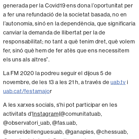
generada per la Covid19 ens dona l’oportunitat per
a fer una refundació de la societat basada, no en
l’autonomia, sinó en la dependència, que significaria
canviar la demanda de llibertat per la de
responsabilitat; no tant a què tenim dret, què volem
fer, sinó què hem de fer atès que ens necessitem
els uns als altres”.
La FM 2020 la podreu seguir el dijous 5 de
novembre, de les 13 a les 21 h, a través de
uab.tv
i
uab.cat/festamajo
r
A les xarxes socials, s'hi pot participar en les
activitats d'
Instagram
(@comunitatuab,
@observatori_uab, @fas.uab,
@serveidellenguesuab, @ganapies, @chessuab,