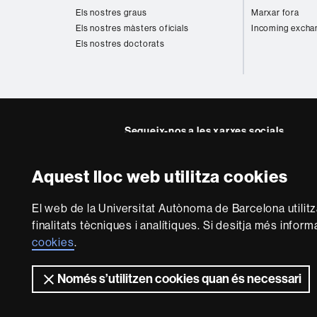
web
Els nostres graus
Marxar fora
Els nostres màsters oficials
Incoming excha
Els nostres doctorats
Segueix-nos a les xarxes socials
Twitter
YouTube
Instagra
Linke
Aquest lloc web utilitza cookies
Facultat
UAB
Sobre
Dret
El web de la Universitat Autònoma de Barcelona utilit
aquest
finalitats tècniques i analítiques. Si desitja més infor
web
Avís legal
P
cookies
.
Només s’utilitzen cookies quan és necessari