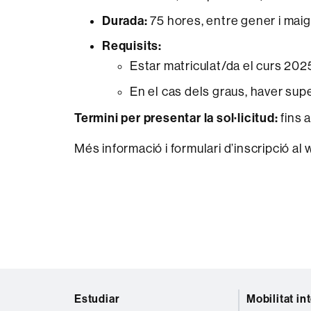
Durada:
75 hores, entre gener i mai
Requisits:
Estar matriculat/da el curs 20
En el cas dels graus, haver sup
Termini per presentar la sol·licitud:
fins 
Més informació i formulari d’inscripció al
Mapa
Estudiar
Mobilitat in