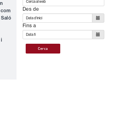
en
Des de
, com
 Saló
Fins a
i
Cerca
s