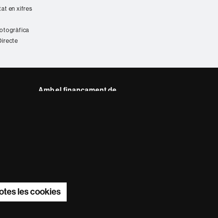
tat en xifres
fotogràfica
Directe
Amb el finançament de
del web UAB
otes les cookies