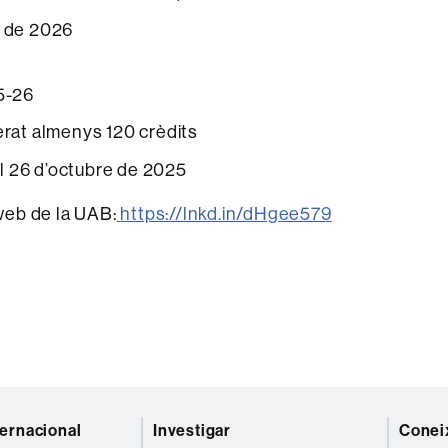
g de 2026
25-26
erat almenys 120 crèdits
al 26 d’octubre de 2025
 web de la UAB:
https://lnkd.in/dHgee579
ternacional
Investigar
Coneix