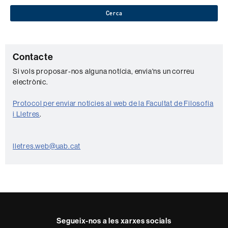
Cerca
C
Contacte
o
Si vols proposar-nos alguna notícia, envia'ns un correu
electrònic.
n
t
Protocol per enviar notícies al web de la Facultat de Filosofia
a
i Lletres
.
c
t
lletres.web@uab.cat
e
Segueix-nos a les xarxes socials