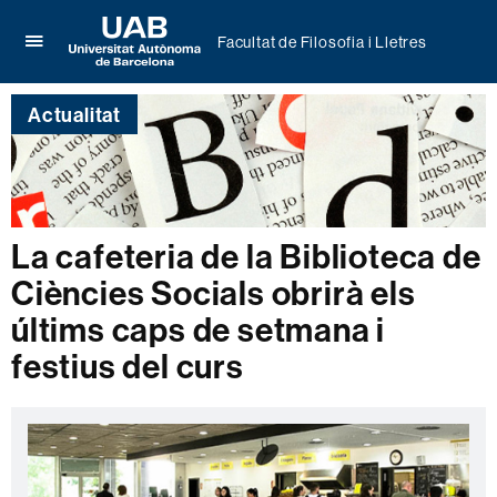
Facultat de Filosofia i Lletres
Prem
UAB
per
Universitat
desplegar
Actualitat
Autònoma
el
de
menú
Barcelona
de
Facultat
de
Filosofia
La cafeteria de la Biblioteca de
i
Ciències Socials obrirà els
Lletres
últims caps de setmana i
festius del curs