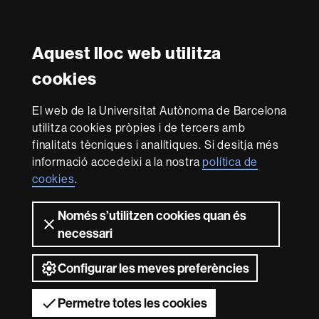
Instagram
Twitter
Facebook
Youtube
LinkedIn
FFL
FFL
FFL
FFL
UAB
Aquest lloc web utilitza
Reconeixement internacional de l'excel·lència
cookies
HR
Excellence
El web de la Universitat Autònoma de Barcelona
in
utilitza cookies pròpies i de tercers amb
Research
Amb el finançament de
-
finalitats tècniques i analítiques. Si desitja més
Euraxess
informació accedeixi a la nostra
política de
cookies
.
Sobre
Només s’utilitzen cookies quan és
aquest
necessari
web
Avís legal
Protecció de dades
Sobre el
web
Accessibilitat web
Mapa del web UAB
Configurar les meves preferències
2026 Universitat Autònoma de Barcelona
Permetre totes les cookies