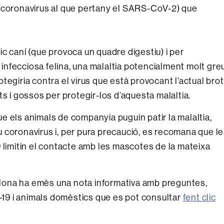
a-coronavirus al que pertany el SARS-CoV-2) que
c caní (que provoca un quadre digestiu) i per
s infecciosa felina, una malaltia potencialment molt gre
tegiria contra el virus que està provocant l’actual brot
s i gossos per protegir-los d’aquesta malaltia.
 els animals de companyia puguin patir la malaltia,
 coronavirus i, per pura precaució, es recomana que l
 limitin el contacte amb les mascotes de la mateixa
celona ha emès una nota informativa amb preguntes,
9 i animals domèstics que es pot consultar
fent clic