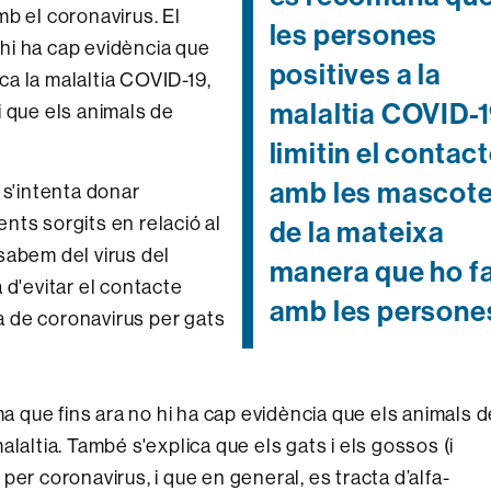
b el coronavirus. El
les persones
o hi ha cap evidència que
positives a la
a la malaltia COVID-19,
malaltia COVID-
i que els animals de
limitin el contac
amb les mascot
 s'intenta donar
nts sorgits en relació al
de la mateixa
sabem del virus del
manera que ho f
 d'evitar el contacte
amb les persone
 de coronavirus per gats
ma que fins ara no hi ha cap evidència que els animals 
laltia. També s'explica que els gats i els gossos (i
er coronavirus, i que en general, es tracta d’alfa-