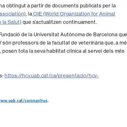
'ha obtingut a partir de documents publicats per la
ssociation)
, la
OIE (World Organization for Animal
la Salut)
que s’actualitzen contínuament.
a Fundació de la Universitat Autònoma de Barcelona qu
V són professors de la facultat de veterinària que, a m
, posen tota la seva habilitat clínica al servei dels més
.
s:
https://hcv.uab.cat/ca/presentacio/hcv-
ww.uab.cat/coronavirus
.