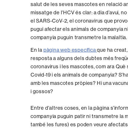
salut de les seves mascotes en relació am
missatge de l'HCV és clar: a dia d’avui, n
el SARS-CoV-2, el coronavirus que provoc
pugui afectar els animals de companyia n
companyia puguin transmetre la malaltia.
En la
pàgina web específica
que ha creat,
resposta a alguns dels dubtes més freqüe
coronavirus i les mascotes, com ara Què 
Covid-19 i els animals de companyia? S'ha
amb les mascotes pròpies? Hi una vacuna
i gossos?
Entre d'altres coses, en la pàgina s'infor
companyia puguin patir ni transmetre la ma
també les fures) es poden veure afectats p