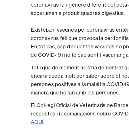
coronavirus (un gènere diferent del bet
acostumen a produir quadres digestius.
Existeixen vacunes pel coronavirus entèri
coronavirus felí que provoca la peritoniti
En tot cas, cap d’aquestes vacunes no pro
de COVID-19 i no té cap sentit vacunar gat
Tot i que de moment no s’ha demostrat que
encara queda molt per saber sobre el nou
persones positives a la malaltia COVID-19
manera que ho fan amb les persones.
El Col·legi Oficial de Veterinaris de Bar
respostes i recomanacions sobre COVID-1
AQUÍ
.