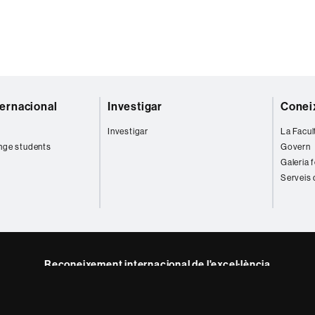
ternacional
Investigar
Coneix
Investigar
La Facul
nge students
Govern
Galeria 
Serveis 
Reconeixement internacional de l'excel·lència
HR
ram
Excellence