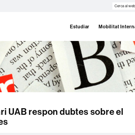
Cerca
al
web
Estudiar
Mobilitat Inter
nari UAB respon dubtes sobre el
es