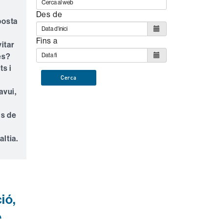
Des de
posta
Fins a
itar
es?
ts i
Cerca
avui,
ls de
ltia.
ió,
e