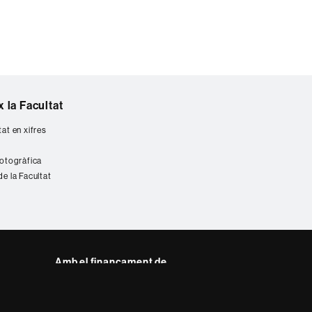
 la Facultat
tat en xifres
fotogràfica
de la Facultat
Amb el finançament de