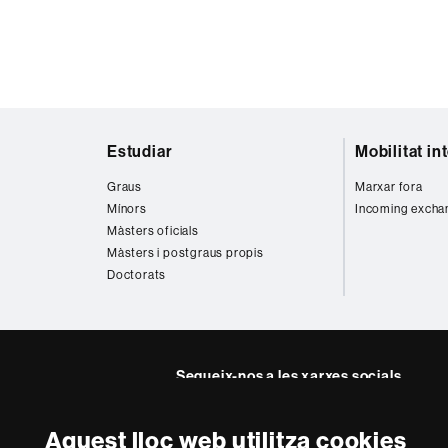
Mapa
Estudiar
Mobilitat in
web
Graus
Marxar fora
Mínors
Incoming excha
Màsters oficials
Màsters i postgraus propis
Doctorats
Segueix-nos a les xarxes socials
Facebook
Twitter
Instag
Aquest lloc web utilitza cookies