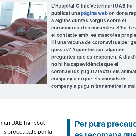
L'Hospital Clínic Veterinari UAB ha
publicat una
pàgina web
on dona re
a alguns dubtes sorgits sobre el
coronavirus i les mascotes. S'ha d'ev
el contacte amb les mascotes pròpi
Hi una vacuna de coronavirus per ga
gossos? Aquestes són algunes
preguntes que es responen. A dia d’
no hi ha cap evidència que el
coronavirus pugui afectar els anima
companyia ni que els animals de
companyia puguin transmetre la mala
Per pura precauc
rinari UAB ha rebut
ris preocupats per la
es recomana qu