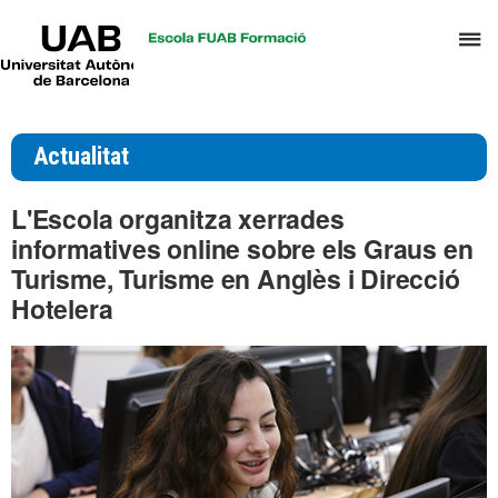
UAB
P
Universitat
Autònoma
p
de
d
Barcelona
el
Actualitat
m
d
L'Escola organitza xerrades
T
informatives online sobre els Graus en
i
Turisme, Turisme en Anglès i Direcció
D
Hotelera
H