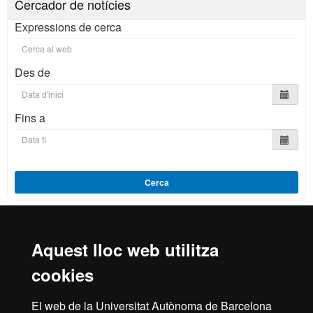
Cercador de notícies
Expressions de cerca
Des de
Fins a
Cerca
Aquest lloc web utilitza
Reconeixement internacional de l'excel·lència
cookies
HR
El web de la Universitat Autònoma de Barcelona