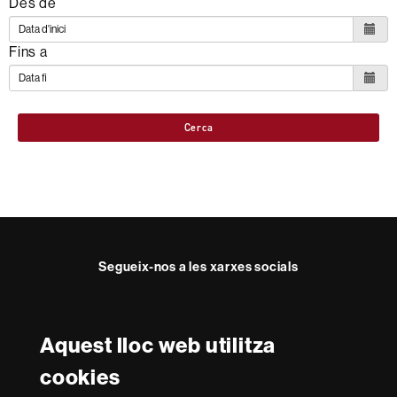
Des de
Fins a
Cerca
Segueix-nos a les xarxes socials
Twitter
YouTube
Instagram
LinkedIn
Facultat
UAB
Aquest lloc web utilitza
Reconeixement internacional de l'excel·lència
Dret
cookies
HR