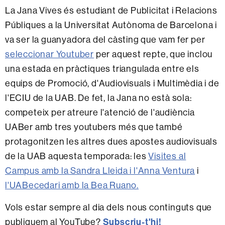
La Jana Vives és estudiant de Publicitat i Relacions
Públiques a la Universitat Autònoma de Barcelona i
va ser la guanyadora del càsting que vam fer per
seleccionar Youtuber
per aquest repte, que inclou
una estada en pràctiques triangulada entre els
equips de Promoció, d'Audiovisuals i Multimèdia i de
l'ECIU de la UAB. De fet, la Jana no està sola:
competeix per atreure l'atenció de l'audiència
UABer amb tres youtubers més que també
protagonitzen les altres dues apostes audiovisuals
de la UAB aquesta temporada: les
Visites al
Campus amb la Sandra Lleida i l'Anna Ventura
i
l'UABecedari amb la Bea Ruano.
Vols estar sempre al dia dels nous continguts que
Subscriu-t'hi!
publiquem al YouTube?