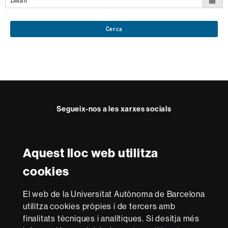
Cerca
Segueix-nos a les xarxes socials
Twitter
Facebook
Instagram
Youtube
Aquest lloc web utilitza
Reconeixement internacional de l'excel·lència
cookies
HR
Excellence
El web de la Universitat Autònoma de Barcelona
in
Research
utilitza cookies pròpies i de tercers amb
-
Amb el finançament de
finalitats tècniques i analítiques. Si desitja més
Euraxess