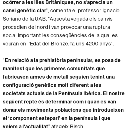
ocórrer a les illes Britàniques, no s'aprecia un
canvi genètic clar
”, comenta el professor Ignacio
Soriano de la UAB. “Aquesta vegada els canvis
procedien del nord i van provocar una ruptura
social important les conseqüències de la qual es
veuran en l'Edat del Bronze, fa uns 4200 anys”.
“
En relació a la prehistòria peninsular, es posa de
manifest que les primeres comunitats que
fabricaven armes de metall seguien tenint una
configuració genètica molt diferent a les
societats actuals de la Península Ibèrica. El nostre
següent repte és determinar com i quan es van
donar els moviments poblacions que introdueixen
el ‘component estepari’ en la península i que
veiem a l'actualitat
” afegeix Risch.