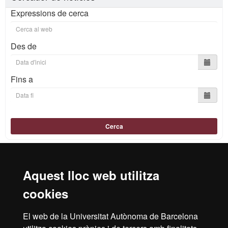
Expressions de cerca
Des de
Fins a
Cerca
Aquest lloc web utilitza
Reconeixement internacional de l'excel·lència
cookies
HR
El web de la Universitat Autònoma de Barcelona