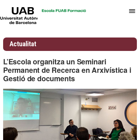
UAB
P
Universitat
Autònoma
p
de
d
Barcelona
el
Actualitat
m
d
L’Escola organitza un Seminari
A
Permanent de Recerca en Arxivística i
i
Gestió de documents
G
d
D