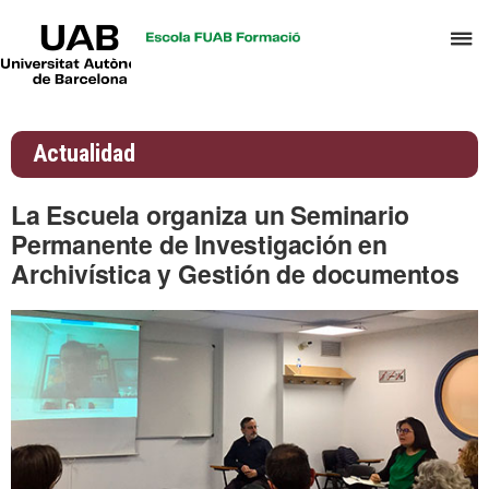
UAB
C
Universitat
Autònoma
a
de
p
Barcelona
d
Actualidad
el
m
La Escuela organiza un Seminario
d
Permanente de Investigación en
A
Archivística y Gestión de documentos
y
G
d
D