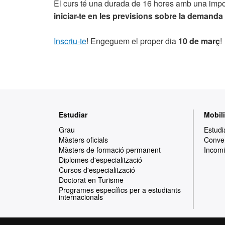
El curs té una durada de 16 hores amb una impor
iniciar-te en les previsions sobre la demanda 
Inscriu-te
! Engeguem el proper dia
10 de març
!
Mapa
Estudiar
Mobili
web
Grau
Estudi
Màsters oficials
Conven
Màsters de formació permanent
Incomi
Diplomes d'especialització
Cursos d'especialització
Doctorat en Turisme
Programes específics per a estudiants
internacionals