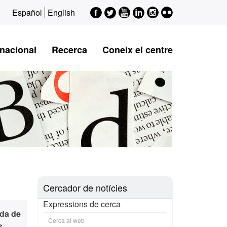
Facebook
Twitter
Youtube
LinkedIn
Instagram
Flickr
Español
English
rnacional
Recerca
Coneix el centre
Cercador de notícies
Expressions de cerca
nda de
s