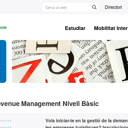
Cerca
Directori
al
U
web
A
Estudiar
Mobilitat Inte
B
 Revenue Management Nivell Bàsic
Vols iniciar-te en la gestió de la dema
les empreses turístiques? Inscripcion