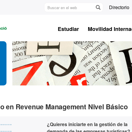
Buscar
Directorio
en
U
el
A
web
Estudiar
Movilidad Interna
B
urso en Revenue Management Nivel Básico
¿Quieres iniciarte en la gestión de la
demanda de las empresas turísticas?