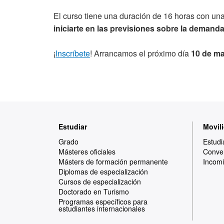
El curso tiene una duración de 16 horas con una
iniciarte en las previsiones sobre la demanda
¡
Inscríbete
! Arrancamos el próximo día
10 de m
Mapa
Estudiar
Movili
web
Grado
Estudi
Másteres oficiales
Conven
Másters de formación permanente
Incomi
Diplomas de especialización
Cursos de especialización
Doctorado en Turismo
Programas específicos para
estudiantes internacionales